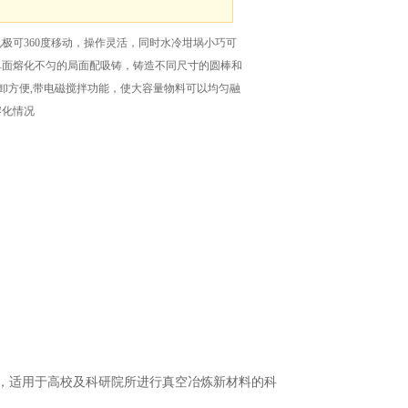
极可360度移动，操作灵活，同时水冷坩埚小巧可
单面熔化不匀的局面配吸铸，铸造不同尺寸的圆棒和
具拆卸方便,带电磁搅拌功能，使大容量物料可以均匀融
熔化情况
，适用于高校及科研院所进行真空冶炼新材料的科