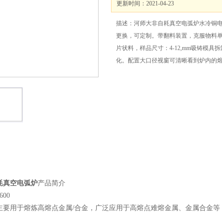
更新时间：2021-04-23
描述：河师大非自耗真空电弧炉水冷铜电
更换，可定制。带翻料装置，克服物料
片状料，样品尺寸：4-12,mm吸铸模
化。配置大口径视窗可清晰看到炉内的
耗真空电弧炉
产品简介
00
主要用于熔炼高熔点金属/合金，广泛应用于高熔点难熔金属、金属合金等