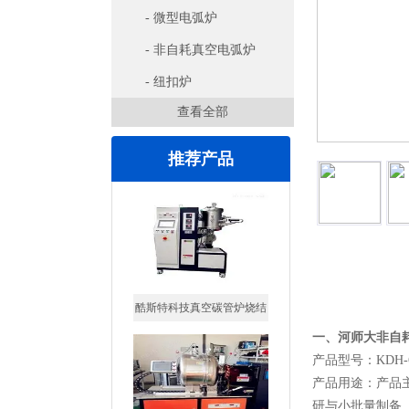
- 微型电弧炉
- 非自耗真空电弧炉
- 纽扣炉
查看全部
推荐产品
详细信息
酷斯特科技真空碳管炉烧结
炉 高温烧结炉
一、河师大非自
产品型号：KDH-6
产品用途：产品
研与小批量制备