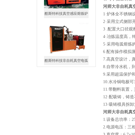
河师大非自耗真
酷斯特科技真空感应熔炼炉
1·炉体全不锈
2·采用立式侧
3 .配置大口径
4·冶炼温度高，
5·采用电弧熔炼
6 配有操作模
7.高真空设计，
酷斯特科技非自耗真空电弧
8.自带冷水机，
炉
9.采用超温保护
10.水冷铜电极
11.带翻料装置
12·配吸铸，铸
13·吸铸模具拆
真空蒸馏炉
河师大非自耗真
1.设备总功率：2
2.电源电压：三相22
3.真空度：6.7×10