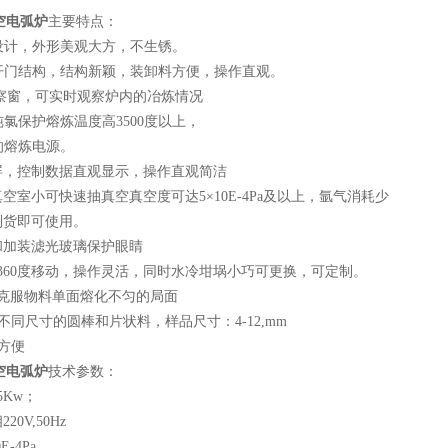
空电弧炉
主要特点：
钢设计，外形美观大方，不生锈。
部开门结构，结构新颖，装卸料方便，操作直观。
观察窗，可实时观察炉内的冶炼情况
纯氯保护熔炼温度高3500度以上，
的熔炼电源。
拟屏，控制数据直观显示，操作直观简洁
真空室小可快速抽真空真空度可达5×10E-4Pa及以上，氩气消耗少
到货即可使用。
和加装滤光玻璃保护眼睛
可360度移动，操作灵活，同时水冷坩埚小巧可更换，可定制。
，克服物料单面熔化不匀的局面
造不同尺寸的圆棒和片状料，样品尺寸：4-12,mm
卸方便
空电弧炉
技术参数：
5Kw；
0V,50Hz
E-4Pa