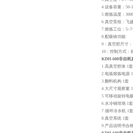
4.设备容量：50-1
5.熔炼温度：300
高频熔样机退火炉
6.真空泵组：飞
7.熔炼工位：5
8.配吸铸功能
9：真空腔尺寸：￠3
10：控制方式：
KDH-600非自
微型电弧炉
1.高真空腔体 1套
2.电弧熔炼电源 
3.翻料机构 1套
4.大尺寸观察窗 
5.可移动旋转电极
6.水冷铜坩埚 1套
7·循环冷水机 1
高腐蚀熔炼炉
8.真空系统 1套
9.产品说明书合格