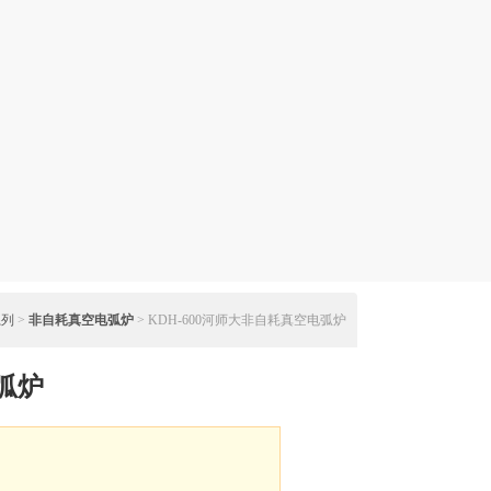
系列
>
非自耗真空电弧炉
> KDH-600河师大非自耗真空电弧炉
弧炉