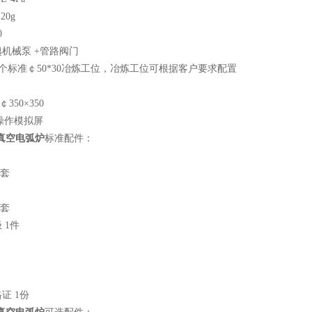
20g
0
越机械泵 +管路阀门
~7个标准￠50*30冶炼工位，冶炼工位可根据客户要求配置
50×350
操作模拟屏
耗真空电弧炉
标准配件：
1套
1套
 1件
套
证 1份