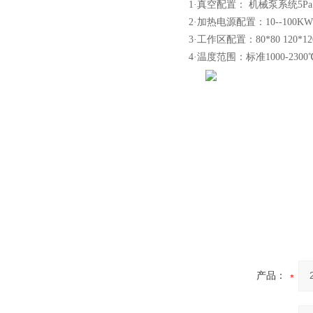
1·真空配置： 机械泵系统5Pa 
微型真空熔炼炉
2·加热电源配置：10--100
3·工作区配置：80*80 120*1
4·温度范围：标准1000-230
小型真空感应熔炼炉
酷斯特科技真空碳管炉烧结
炉 高温烧结炉
产品：