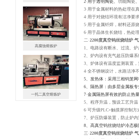
2·用于透明陶瓷、
功能陶瓷
3·用于金属材料的热处理在
4·用于对烧结环境有洁净要
5·用于金属钎焊，材料还原
6·用于晶体生长烧结，热处
二·
2200度真空钨丝烧结炉 
高腐蚀熔炼炉
1、电路设有断水、过流、
2、炉内设有充气超压防爆系
3、炉体设有温度监测装置
4·全不锈钢设计，水路洁净
5、发热体：采用三相钨笼
6、隔热屏：由多层金属板
一托二真空熔炼炉
7·金属隔热屏有效的防止热
5、程序升温，预设工艺升
6·可升级PLC+触摸屏控制
7、炉压防爆装置，防
8、高真空钨丝烧结炉冷态极限真空
三·
2200度真空钨丝烧结炉 