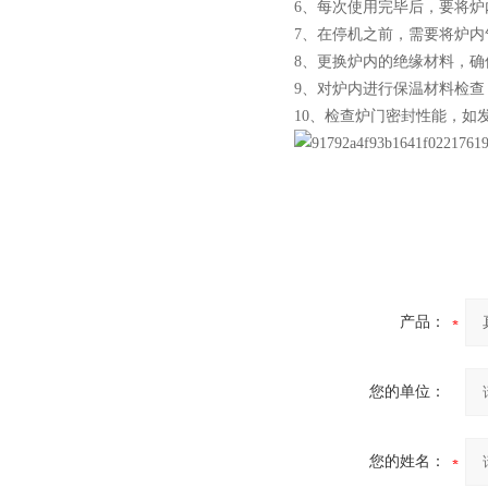
6、每次使用完毕后，要将
7、在停机之前，需要将炉
8、更换炉内的绝缘材料，
9、对炉内进行保温材料检
小型真空感应熔炼炉
10、检查炉门密封性能，如
酷斯特科技真空碳管炉烧结
炉 高温烧结炉
产品：
您的单位：
酷斯特科技真空感应熔炼炉
您的姓名：