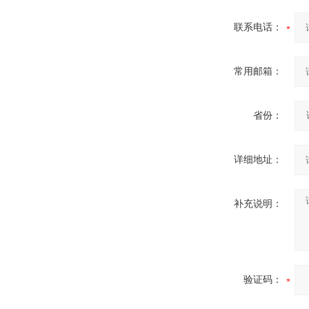
联系电话：
常用邮箱：
酷斯特科技非自耗真空电弧
炉
省份：
详细地址：
真空蒸馏炉
补充说明：
验证码：
高频熔样机退火炉