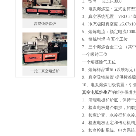
1、型号： KDH-1000
2、电弧熔炼室：立式圆筒型
3、真空系统配置：VRD-2
高腐蚀熔炼炉
4、冷态极限真空度 ≤6.67x10E
5、熔炼电流：额定电流1000
6、熔炼坩埚 有五个工位
7、三个熔炼合金工位 （其
一个吸铸工位
一个熔炼除气工位
8、熔炼样品重量 (以铁标定) 1
一托二真空熔炼炉
9、真空吸铸装置 提供标准
10、电弧熔炼阴极装置：引
真空电弧炉生产
的维护保养
1、清理电极和炉底，保持干
2、检查电极是否磨损，如磨
3、检查炉壳、水冷壁和水
微型真空熔炼炉
4、检查电极固定和传动机
5、检查控制系统、电力系