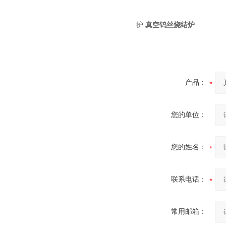
酷斯特科技非自耗真空电弧
护
真空钨丝烧结炉
炉
产品：
真空蒸馏炉
您的单位：
您的姓名：
高频熔样机退火炉
联系电话：
常用邮箱：