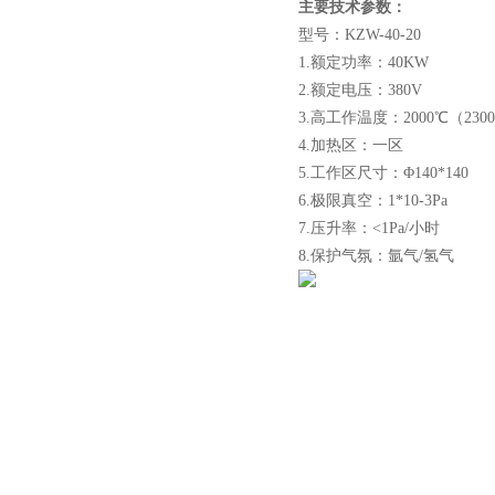
主要技术参数：
小型真空感应熔炼炉
型号：KZW-40-20
1.额定功率：40KW
2.额定电压：380V
3.高工作温度：2000℃（230
4.加热区：一区
5.工作区尺寸：Φ140*140
酷斯特科技真空碳管炉烧结
6.极限真空：1*10-3Pa
炉 高温烧结炉
7.压升率：<1Pa/小时
8.保护气氛：氩气/氢气
酷斯特科技真空感应熔炼炉