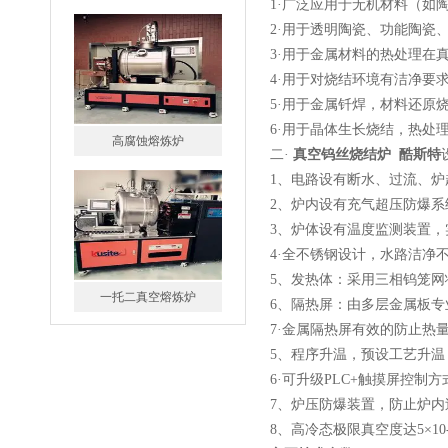
1·广泛应用于无机材料（
2·用于透明陶瓷、功能陶瓷
3·用于金属材料的热处理在
4·用于对烧结环境有洁净要
5·用于金属钎焊，材料还原
6·用于晶体生长烧结，热处
一托二真空熔炼炉
二·
真空钨丝烧结炉 酷斯特
1、电路设有断水、过流、
2、炉内设有充气超压防爆系
3、炉体设有温度监测装置
4·全不锈钢设计，水路洁净
5、发热体：采用三相钨笼
微型真空熔炼炉
6、隔热屏：由多层金属板
7·金属隔热屏有效的防止热
5、程序升温，预设工艺升
6·可升级PLC+触摸屏控制
7、炉压防爆装置，防止炉内
8、高冷态极限真空度达5×10-