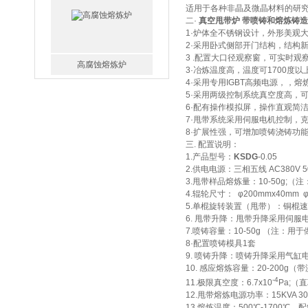
适用于各种非晶及微晶材料的研究
二·
真空甩带炉 带喷铸和熔炼铸
1·炉体全不锈钢设计，外形美观
2·采用卧式侧部开门结构，结构
3 .配置大口径观察窗，可实时观
高腐蚀熔炼炉
3·冶炼温度高，温度可1700度以
4·采用专用IGBT高频电源，，熔
5·采用两级控制系统真空度高，可达5.
6·配有操作模拟屏，操作直观简
7·甩带系统采用伺服电机控制，
8·扩展性强，可增加喷铸浇铸功
三. 配置说明：
1.产品型号：
KSDG
-0.05
2.供电电源：三相五线 AC380V 50
一托二真空熔炼炉
3.甩带样品熔炼量：10-50g;
4.辊轮尺寸： φ200mmx40mm
5.单棍旋转装置（甩带）：铜棍速度：1
6. 甩带升降：甩带升降采用伺
7.喷铸容量：10-50g （注：
8·配置喷铸模具1套
9. 喷铸升降：喷铸升降采用气
10. 感应熔炼容量：20-200g（
微型真空熔炼炉
-4
11.极限真空度：6.7x10
Pa;（
12.甩带熔炼电源功率：15KVA 30-
13.熔炼温度：500℃-1700℃，