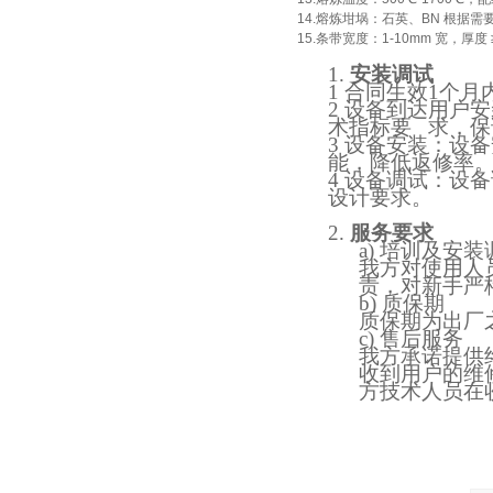
14.熔炼坩埚：石英、BN 根据
15.条带宽度：1-10mm 宽，厚度 
1.
安装调试
1 合同生效1个
2 设备到达用户
术指标要 求，
小型真空感应熔炼炉
3 设备安装：设
能，降低返修率
4 设备调试：设
设计要求。
2.
服务要求
a)
培训及安装
我方对使用人
责，对新手严
酷斯特科技真空碳管炉烧结
b)
质保期
质保期为出厂
炉 高温烧结炉
c)
售后服务
我方承诺提供
收到用户的维
方技术人员在
酷斯特科技真空感应熔炼炉