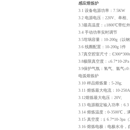
小型真空感应熔炼炉
感应熔炼炉
3.1 设备电源功率：7.5KW
3.2 电源电压：220V、单相、
3.3最高温度：≤1800℃带红
3.4 手动功率实时调节
3.5坩埚容量：10-200g（以
酷斯特科技真空碳管炉烧结
3.6 线圈配置：10-200g 1件
3.7真空腔室尺寸：₵300*300
炉 高温烧结炉
3.8极限真空度：≤6.7*10-2Pa
3.9保护气氛：氢气、氩气≤0.0
电弧熔炼炉
3.10·样品熔炼量：5-20g;
3.11·熔炼最大电流：10-250A
酷斯特科技真空感应熔炼炉
3.12熔炼最大电压：20V;
3.13·电源额定输入功率：6
3.14·熔炼温度：0-3500
3.15·真空度：≦ 6.7*
3.16·熔炼电极：电极水冷