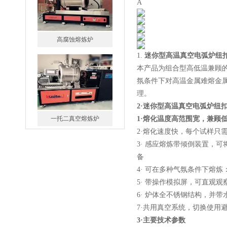
A
1.
迷你型高温真空电弧炉纽
本产品为组合型高低温兼顾
一托二真空熔炼炉
氛条件下对高温金属难熔金
理。
2·迷你型高温真空电弧炉纽
1·熔化温度高范围宽，兼顾低
2·熔化速度快，每个试样只
3· 感应熔炼带倾倒装置，
微型真空熔炼炉
备
4· 可在多种气氛条件下熔
5· 带操作模拟屏，可直观
6· 炉体全不锈钢结构，并
7·共用真空系统，切换使用
3·
主要技术参数