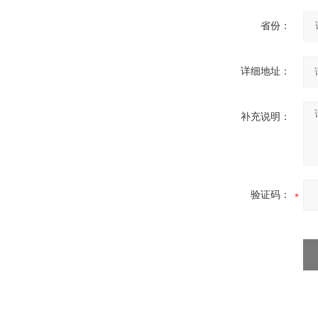
省份：
详细地址：
高频熔样机退火炉
补充说明：
验证码：
微型电弧炉