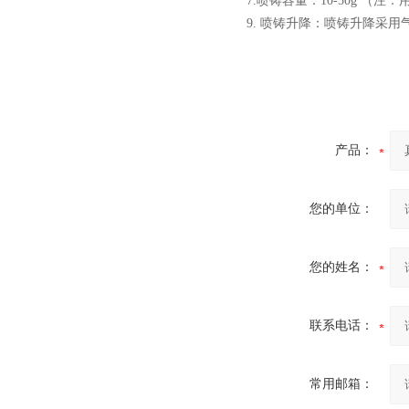
7.喷铸容量：10-50g （
9. 喷铸升降：喷铸升降采
酷斯特科技真空感应熔炼炉
产品：
您的单位：
酷斯特科技非自耗真空电弧
您的姓名：
炉
联系电话：
常用邮箱：
真空蒸馏炉