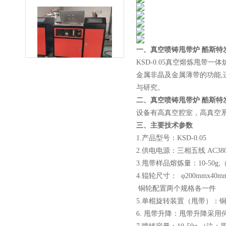
微型真空熔炼炉
一、
真空喷铸甩带炉 酷斯特
KSD-0.05真空熔炼甩
金属非晶及金属薄带的功能,
与研究。
二、
真空喷铸甩带炉 酷斯特
设备有高真空腔室，高真空
三、
主要技术参数
小型真空感应熔炼炉
1.产品型号：KSD-0.05
2.供电电源：三相五线 AC380V
3.甩带样品熔炼量：10-50
4.辊轮尺寸： φ200mmx
铜轮配置两个规格各一件
5.单棍旋转装置（甩带）：铜棍
酷斯特科技真空碳管炉烧结
6. 甩带升降：甩带升降采
炉 高温烧结炉