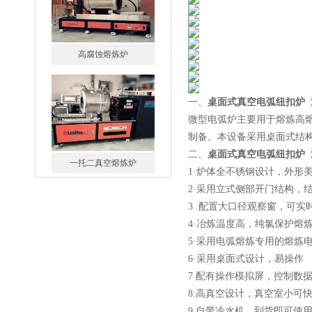
高腐蚀熔炼炉
一、
桌面式真空电弧纽扣炉 
微型电弧炉主要用于熔炼高
制备。本设备采用桌面式结
二、
桌面式真空电弧纽扣炉 
一托二真空熔炼炉
1·炉体全不锈钢设计，外形
2·采用立式侧部开门结构，
3 .配置大口径观察窗，可
4·冶炼温度高，纯氯保护熔
5·采用电弧熔炼专用的熔炼
6·采用桌面式设计，易操作
微型真空熔炼炉
7 配有操作模拟屏，控制数
8.高真空设计，真空室小可快
9.自带冷水机，到货即可使