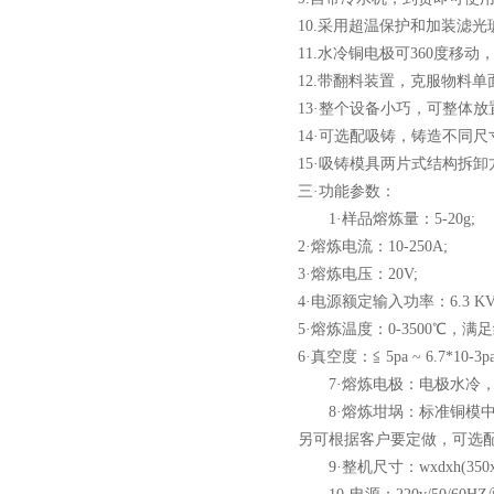
10.采用超温保护和加装滤
11.水冷铜电极可360度
12.带翻料装置，克服物料
小型真空感应熔炼炉
13·整个设备小巧，可整体
14·可选配吸铸，铸造不同尺寸的
15·吸铸模具两片式结构拆卸
三·功能参数：
1·样品熔炼量：5-20g;
2·熔炼电流：10-250A;
3·熔炼电压：20V;
酷斯特科技真空碳管炉烧结
4·电源额定输入功率：6.3
炉 高温烧结炉
5·熔炼温度：0-3500℃，
6·真空度：≦ 5pa ~ 6.7*
7·熔炼电极：电极水冷，
8·熔炼坩埚：标准铜模中带
另可根据客户要定做，可选
酷斯特科技真空感应熔炼炉
9·整机尺寸：wxdxh(350x45