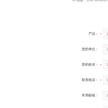
10·电源：220v/50/60
酷斯特科技非自耗真空电弧
产品：
炉
您的单位：
您的姓名：
真空蒸馏炉
联系电话：
常用邮箱：
高频熔样机退火炉