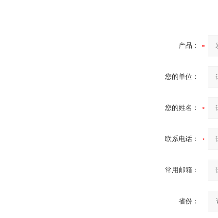
产品：
酷斯特科技非自耗真空电弧
炉
您的单位：
您的姓名：
真空蒸馏炉
联系电话：
常用邮箱：
省份：
高频熔样机退火炉