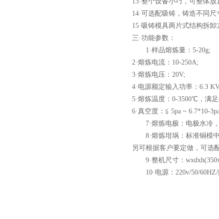
13·整个设备小巧，可整体
14·可选配吸铸，铸造不同尺寸的
15·吸铸模具两片式结构拆卸
三·功能参数：
小型真空感应熔炼炉
1·样品熔炼量：5-20g;
2·熔炼电流：10-250A;
3·熔炼电压：20V;
4·电源额定输入功率：6.3
5·熔炼温度：0-3500℃，
6·真空度：≦ 5pa ~ 6.7*
7·熔炼电极：电极水冷，
酷斯特科技真空碳管炉烧结
8·熔炼坩埚：标准铜模中带
炉 高温烧结炉
另可根据客户要定做，可选
9·整机尺寸：wxdxh(350x45
10·电源：220v/50/60
酷斯特科技真空感应熔炼炉