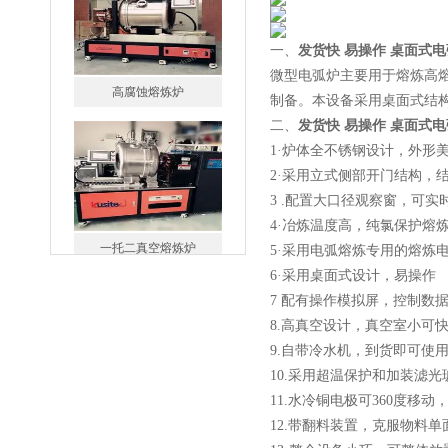
一、
发货快 易操作 桌面式
微型电弧炉主要用于熔炼高
高腐蚀熔炼炉
制备。本设备采用桌面式结
二、
发货快 易操作 桌面式
1·炉体全不锈钢设计，外形
2·采用立式侧部开门结构，
3 .配置大口径观察窗，可
4·冶炼温度高，纯氯保护熔
一托二真空熔炼炉
5·采用电弧熔炼专用的熔炼
6·采用桌面式设计，易操作
7 配有操作模拟屏，控制数
8.高真空设计，真空室小可快
9.自带冷水机，到货即可使
10.采用超温保护和加装滤
微型真空熔炼炉
11.水冷铜电极可360度
12.带翻料装置，克服物料