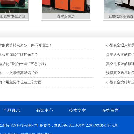
机 真空电弧炉 纽
真空蒸馏炉
2500℃超高温
扣炉
炉的优势特点众多，你不可错过！
小型真空退火炉
退火炉该如何维护保养？
真空退火炉的选
结炉使用时的一些*“应急”措施
真空甩带炉的原
单，一文读懂高温箱式炉
浅谈真空热压炉
的作用主要体现在三个方面
小型真空烧结炉
产品展示
新闻中心
技术文章
在线留言
河南酷斯特仪器科技有限公司 备案号：
豫ICP备18031604号-2
;
营业执照公示信息