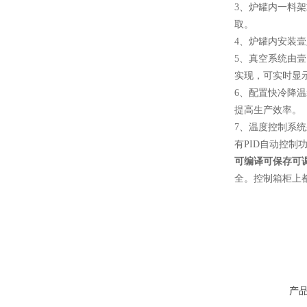
3、炉罐内一料
取。
4、炉罐内安装
酷斯特科技真空碳管炉烧结
5、真空系统由壹
炉 高温烧结炉
实现，可实时显
6、配置快冷降
提高生产效率。
7、温度控制系
有PID自动控制
酷斯特科技真空感应熔炼炉
可编译可保存可
全。控制箱柜上
酷斯特科技非自耗真空电弧
炉
产