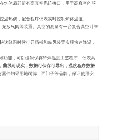
，在炉体后部留有高真空系统接口，用于高真空的获
只控温热偶，配合程序仪表实时控制炉体温度。
力表、充放气阀等装置。真空的测量有一台复合真空计来
要快速降温时候打开挡板和鼓风装置实现快速降温，
通讯功能，可以编辑保存钎焊温度工艺程序，仪表具
询，曲线可现实，数据可保存可导出，温度程序数据
有器件均采用施耐德，西门子等品牌，保证使用安