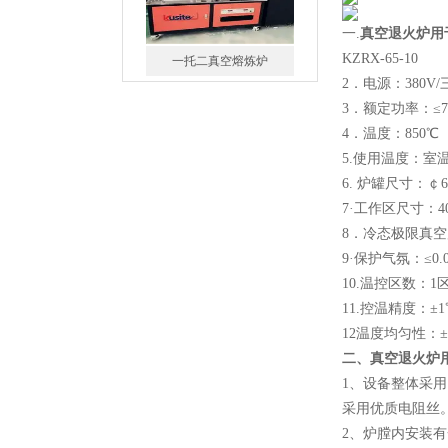
一.
真空退火炉用
KZRX-65-10
一托二真空熔炼炉
2．电源：380V/
3．额定功率：≤7
4．温度：850℃
5.使用温度：室
6. 炉罐尺寸：￠60
7·工作区尺寸：400
微型真空熔炼炉
8．冷态极限真空度：
9·保护气氛：≤0
10.温控区数：1
11.控温精度：±1
12温度均匀性：±
二、
真空退火炉
小型真空感应熔炼炉
1、设备整体采
采用优质电阻丝
2、炉膛内安装