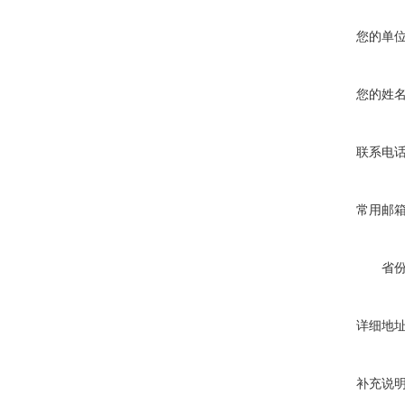
您的单
真空蒸馏炉
您的姓
联系电
常用邮
高频熔样机退火炉
省
详细地
补充说