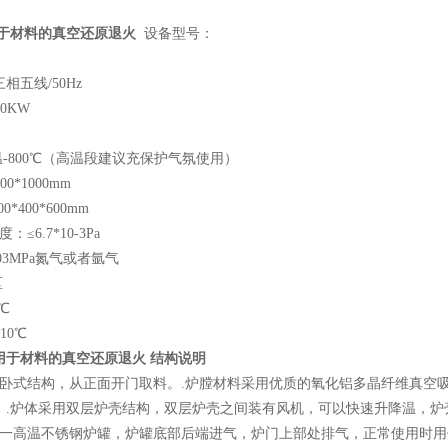
于材料的真空还原退火
设备型号：
三相五线/50Hz
0KW
温-800℃（高温段建议充保护气氛使用）
0*1000mm
*400*600mm
≤6.7*10-3Pa
.03MPa氮气或者氩气
区
℃
10℃
用于材料的真空还原退火
结构说明
用卧式结构，从正面开门取料。.炉膛材料采用优质的氧化铝多晶纤维真空吸
。.炉体采用双层炉壳结构，双层炉壳之间装有风机，可以快速升降温，炉
有一高温不锈钢炉罐，炉罐底部后端进气，炉门上部处排气，正常使用时