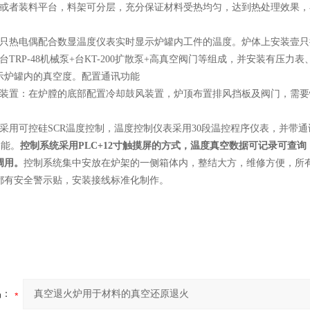
架或者装料平台，料架可分层，充分保证材料受热均匀，达到热处理效果
壹只热电偶配合数显温度仪表实时显示炉罐内工件的温度。炉体上安装壹
台TRP-48机械泵+台KT-200扩散泵+高真空阀门等组成，并安装有压
示炉罐内的真空度。配置通讯功能
温装置：在炉膛的底部配置冷却鼓风装置，炉顶布置排风挡板及阀门，需
统采用可控硅SCR温度控制，温度控制仪表采用30段温控程序仪表，并带
功能。
控制系统采用PLC+12寸触摸屏的方式，温度真空数据可记录可查
调用。
控制系统集中安放在炉架的一侧箱体内，整结大方，维修方便，所
都有安全警示贴，安装接线标准化制作。
品：