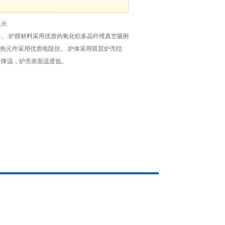
退火
。.炉膛材料采用优质的氧化铝多晶纤维真空吸附
加热元件采用优质电阻丝。.炉体采用双层炉壳结
升降温，炉壳表面温度低。