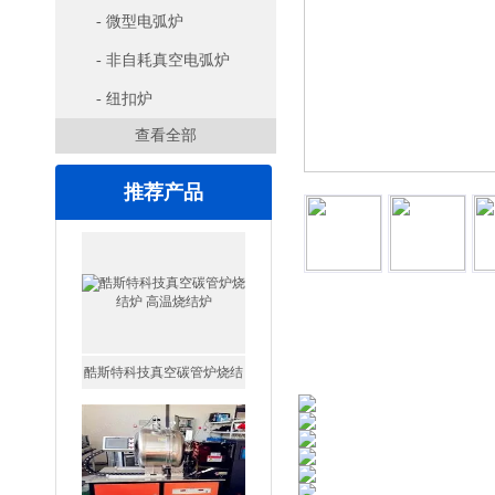
- 微型电弧炉
- 非自耗真空电弧炉
- 纽扣炉
查看全部
推荐产品
详细信息
酷斯特科技真空碳管炉烧结
炉 高温烧结炉