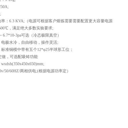
50A;
;
功率：6.3 KVA;（电源可根据客户熔炼需要需要配置更大容量电源
3500℃，满足绝大多数实验要求;
 ~ 6.7*10-3pa可选（冷态极限真空）
电极水冷，自由移动，操作灵活;
准铜模中带有五个12*φ25半球形工位；
定做，可选配吸铸功能
h(350x450x650)mm;
v/50/60HZ/两相供电;(根据电源功率定）