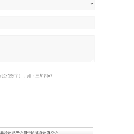
阿拉伯数字），如：三加四=7
0.1非晶炉 感应炉 甩带炉 速凝炉 真空炉