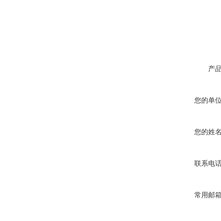
真空蒸馏炉
产
您的单
高频熔样机退火炉
您的姓
联系电
微型电弧炉
常用邮