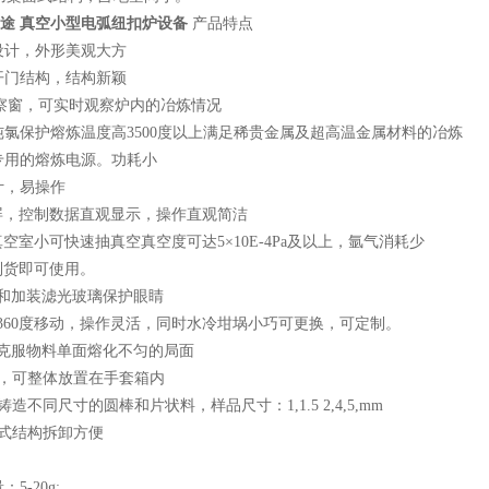
用途 真空小型电弧纽扣炉设备
产品特点
设计，外形美观大方
开门结构，结构新颖
观察窗，可实时观察炉内的冶炼情况
纯氯保护熔炼温度高3500度以上满足稀贵金属及超高温金属材料的冶炼
专用的熔炼电源。功耗小
计，易操作
拟屏，控制数据直观显示，操作直观简洁
真空室小可快速抽真空真空度可达5×10E-4Pa及以上，氩气消耗少
到货即可使用。
护和加装滤光玻璃保护眼睛
可360度移动，操作灵活，同时水冷坩埚小巧可更换，可定制。
，克服物料单面熔化不匀的局面
巧，可整体放置在手套箱内
铸造不同尺寸的圆棒和片状料，样品尺寸：1,1.5 2,4,5,mm
片式结构拆卸方便
-20g;