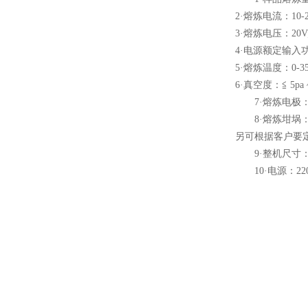
2·熔炼电流：10-2
酷斯特科技真空碳管炉烧结
3·熔炼电压：20V
炉 高温烧结炉
4·电源额定输入
5·熔炼温度：0-
6·真空度：≦ 5pa
7·熔炼电极：
8·熔炼坩埚：标
酷斯特科技真空感应熔炼炉
另可根据客户要
9·整机尺寸：wxdx
10·电源：220
酷斯特科技非自耗真空电弧
炉