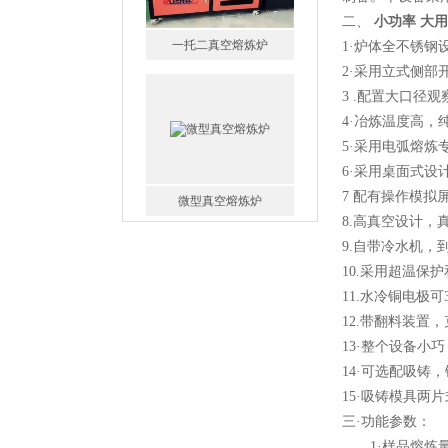
二、
小功率 大
一托二真空熔炼炉
1·炉体全不锈钢
2·采用立式侧部
3 .配置大口径
4·冶炼温度高，
5·采用电弧熔炼
6·采用桌面式设
微型真空熔炼炉
7 配有操作模
8.高真空设计，
9.自带冷水机，
10.采用超温保
11.水冷铜电极
12.带翻料装置
小型真空感应熔炼炉
13·整个设备小
14·可选配吸铸，
15·吸铸模具两
三·功能参数：
1·样品熔炼量：5