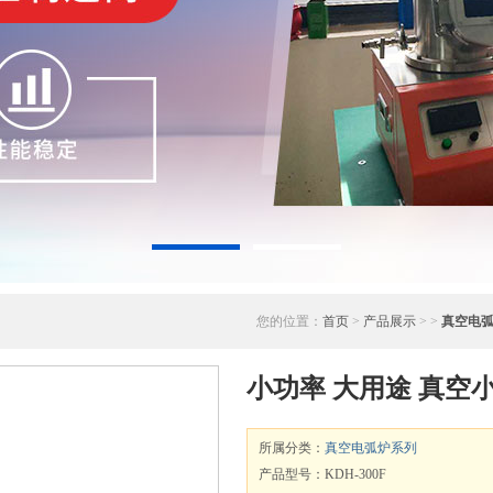
您的位置：
首页
>
产品展示
> >
真空电
小功率 大用途 真空
所属分类：
真空电弧炉系列
产品型号：KDH-300F