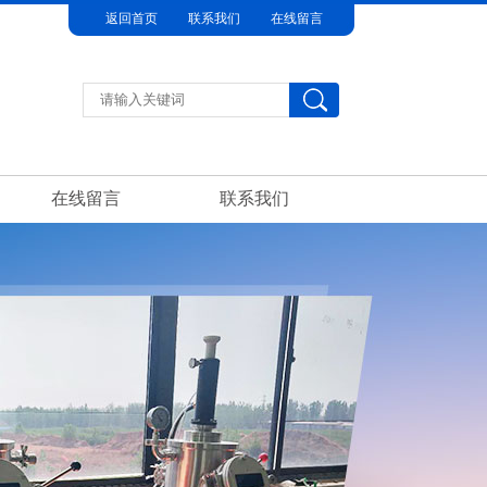
返回首页
联系我们
在线留言
在线留言
联系我们