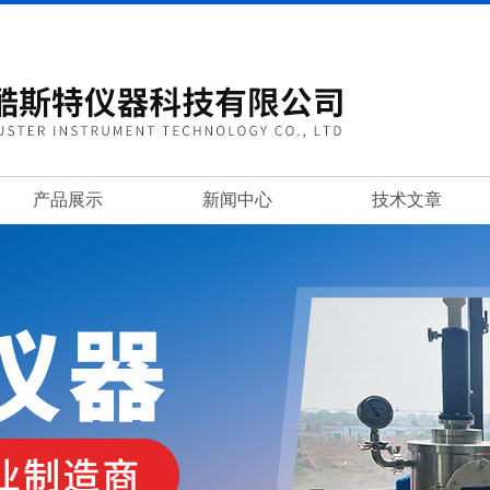
产品展示
新闻中心
技术文章