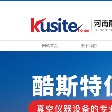
网站首页
关于我们