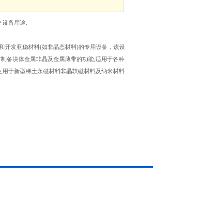
 设备用途:
制备和开发亚稳材料(如非晶态材料)的专用设备，该设
制备块体金属非晶及金属薄带的功能,适用于各种
泛用于新型稀土永磁材料非晶软磁材料及纳米材料