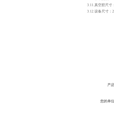
3.11.真空腔尺寸：4
3.12.设备尺寸：2
酷斯特科技真空碳管炉烧结
炉 高温烧结炉
酷斯特科技真空感应熔炼炉
产
酷斯特科技非自耗真空电弧
您的单
炉