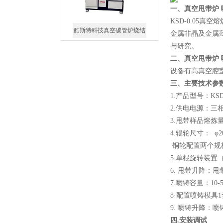
一、
真空甩带炉
KSD-0.05
酷斯特科技真空碳管炉烧结
金属非晶及金属
炉 高温烧结炉
与研究。
二、
真空甩带炉
设备有高真空腔
三、
主要技术参
1.产品型号：KSD-
酷斯特科技真空感应熔炼炉
2.供电电源：三相五线
3.甩带样品熔炼量
4.辊轮尺寸： φ
铜轮配置两个规
5.单棍旋转装置（
6. 甩带升降
7.喷铸容量：10
酷斯特科技非自耗真空电弧
8·配置喷铸模具1套
炉
9. 喷铸升降
四.安装调试