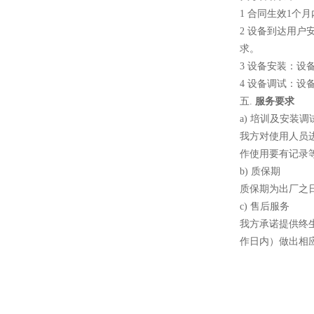
1 合同生效1
2 设备到达用
求。
真空蒸馏炉
3 设备安装：
4 设备调试：
五.
服务要求
a) 培训及安装调
我方对使用人员
作使用要有记录
高频熔样机退火炉
b) 质保期
质保期为出厂之日
c) 售后服务
我方承诺提供终
作日内）做出相
微型电弧炉