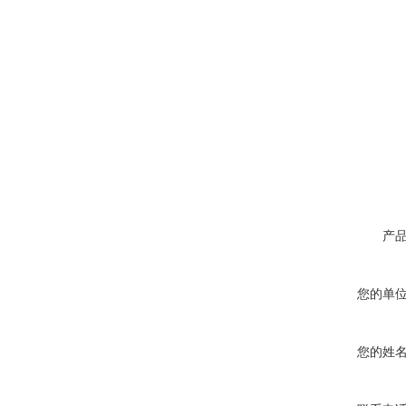
高腐蚀熔炼炉
一托二真空熔炼炉
产
您的单
您的姓