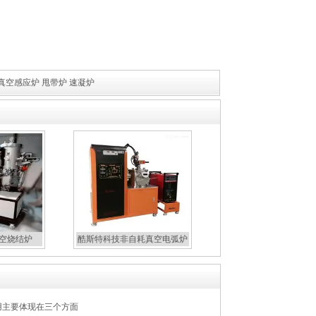
.1真空感应炉 甩带炉 速凝炉
真空烧结炉
酷斯特科技非自耗真空电弧炉
用主要体现在三个方面