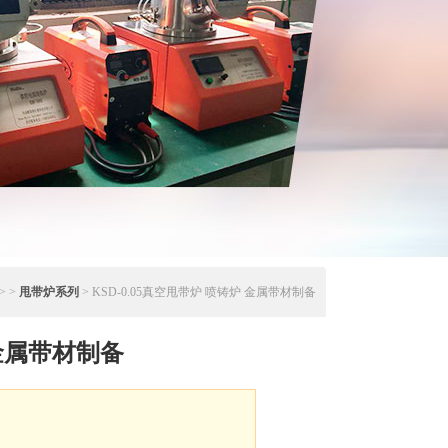
> >
甩带炉系列
> KSD-0.05真空甩带炉 喷铸炉 金属带材制备
金属带材制备