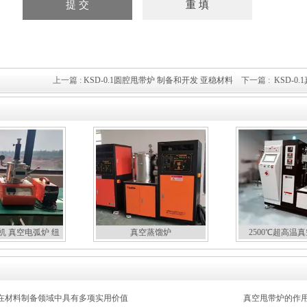
上一篇 :
KSD-0.1圆腔甩带炉 制备和开发 亚稳材料
下一篇 :
KSD-0
机 真空电弧炉 纽
真空蒸馏炉
2500℃超高温
扣炉
在材料制备领域中具有多项实用价值
真空甩带炉的作