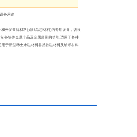
设备用途:
制备和开发亚稳材料(如非晶态材料)的专用设备，该设
制备块体金属非晶及金属薄带的功能,适用于各种
泛用于新型稀土永磁材料非晶软磁材料及纳米材料