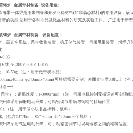
 喷铸炉 金属带材制备
设备用途
:
真空熔炼甩带一体炉是用来制备和开发亚稳材料(如非晶态材料)的专用设备
薄带的功能,适用于各种非晶及微晶材料的研究及实验工作,，广泛用于新
 喷铸炉 金属带材制备
设备配置：
室，高真空系统，甩带收集装置，稳压储气装置，伺服甩带装置，坩埚升降
数
0.05
 AC380V 50HZ 15KW
：10-50g;（注：用于做带状非晶）
200mmx40mm φ240mmx40mm(可根据需要定制）表面光洁度0.8
格各一件
甩带）：铜棍速度：1-3000r/min;（注：伺服电机控制无极调速可实现线速
：甩带升降采用伺服电动升降，可精密调节坩埚与铜辊的精确位置。
-50g （注：用于做小块非晶棒料，板料）
（包含¢3*70mm ¢5*70mm ¢8*70mm三个规格 ）
：喷铸升降采用气缸电动升降，可手动精密调节坩埚与铜模之间的精确位置。