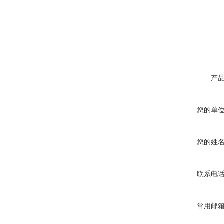
酷斯特科技非自耗真空电弧
炉
产
您的单
真空蒸馏炉
您的姓
联系电
高频熔样机退火炉
常用邮