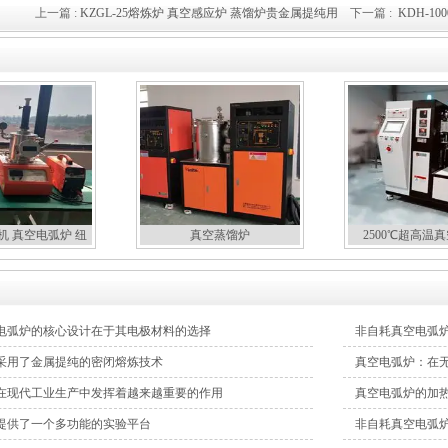
上一篇 :
KZGL-25熔炼炉 真空感应炉 蒸馏炉贵金属提纯用
下一篇 :
KDH-1
机 真空电弧炉 纽
真空蒸馏炉
2500℃超高温
扣炉
电弧炉的核心设计在于其电极材料的选择
非自耗真空电弧
采用了金属提纯的密闭熔炼技术
真空电弧炉：在
在现代工业生产中发挥着越来越重要的作用
真空电弧炉的加
提供了一个多功能的实验平台
非自耗真空电弧