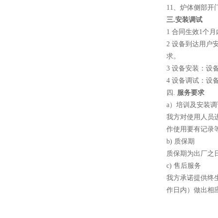
11、炉体侧部
三.安装调试
小型真空感应熔炼炉
1 合同生效1
2 设备到达用
求。
3 设备安装：
4 设备调试：
四.
服务要求
a）培训及安装调
酷斯特科技真空碳管炉烧结
我方对使用人员
炉 高温烧结炉
作使用要有记录
b) 质保期
质保期为出厂之日
c) 售后服务
我方承诺提供终
酷斯特科技真空感应熔炼炉
作日内）做出相