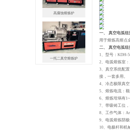
高腐蚀熔炼炉
一、 真空电弧
用于熔炼高熔点
二、 真空电弧
1、型号：KDH-5
一托二真空熔炼炉
2、电弧熔炼室
3、真空系统配置
接，一套多用。
4、冷态极限真空度≤6
5、熔炼电流：额定
6、熔炼坩埚有1
微型真空熔炼炉
7、带吸铸工位，
8、工作气体：A
9、电弧熔炼阴
10、电极杆和