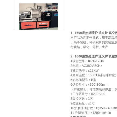
一托二真空熔炼炉
1.
1600度热处理炉 退火炉 真空
本产品为周期作业式，用于高温
于高等院校﹑科研院所的实验室
行烧结﹑融化﹑分析、生产
2.
1600度热处理炉 退火炉 真空
1设备型号：
KRX-
12
-16
微型真空熔炼炉
2电源：AC380V 50Hz
3额定功率：≤12KW
4最高温度：1600℃(硅钼棒炉膛
5热电偶型号：B型
6炉膛尺寸：¢300*300mm
（炉膛加长，可增加底部厚度，
7工作区尺寸：¢200*200
8温控区数：1区
9控温精度：±1℃
小型真空感应熔炼炉
10炉底移动行程：约350～40
11 升降速度：≤1200mm/min