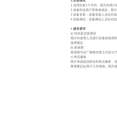
3.安装调试
1 合同生效1个月内，我方向用
2 设备到达用户安装场地后，我
3 设备安装：设备安装人员在对
4 设备调试：设备调试人员在对
4.
服务要求
酷斯特科技真空碳管炉烧结
a) 培训及安装调试
炉 高温烧结炉
我方对使用人员进行设备的使用
使用规定。
b) 质保期
质保期为出厂验收结束之日起12
c) 售后服务
我方承诺提供终生的售后服务，
果需要赶赴用户工作现场，我方技
酷斯特科技真空感应熔炼炉
酷斯特科技非自耗真空电弧