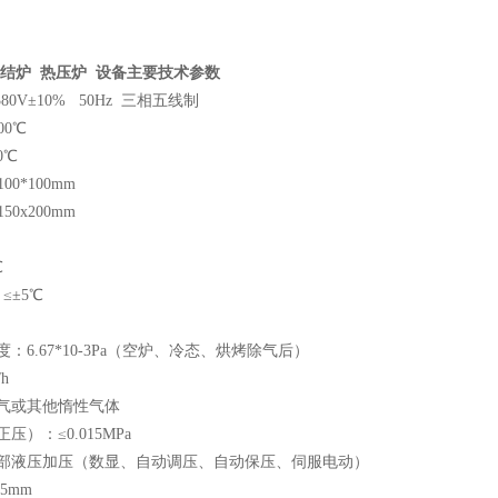
烧结炉 热压炉
设备主要技术参数
80V±10% 50Hz 三相五线制
00℃
0℃
00*100mm
50x200mm
℃
≤±5℃
度：6.67*10-3Pa（空炉、冷态、烘烤除气后）
h
氩气或其他惰性气体
压）：≤0.015MPa
T 底部液压加压（数显、自动调压、自动保压、伺服电动）
5mm