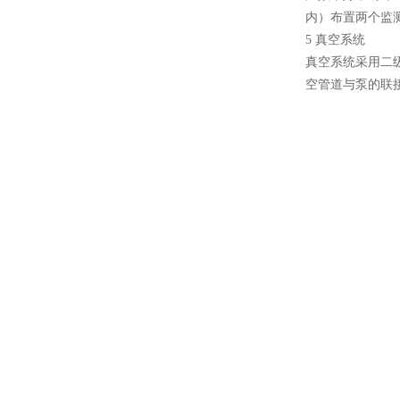
内）布置两个监
5 真空系统
真空系统采用二级
空管道与泵的联
酷斯特科技非自耗真空电弧
炉
真空蒸馏炉