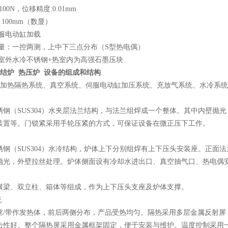
100N，位移精度:0.01mm
～100mm（数显）
伺服电动缸加载
测量：一控两测，上中下三点分布（S型热电偶）
热室外水冷不锈钢+热室内为高强石墨压块
烧结炉 热压炉
设备的组成和结构
加热隔热系统、真空系统、伺服电动缸加压系统、充放气系统、水冷系统
锈钢（SUS304）水夹层法兰结构，与法兰组焊成一个整体。其中内壁抛
装置等。门锁紧采用手轮压紧的方式，可保证设备在微正压下工作。
锈钢（SUS304）水冷结构，炉体上下分别组焊有上下压头安装座。正面
抛光，外壁拉丝处理。炉体侧面设有冷却水进出口、真空抽气口、热电偶
横梁、双立柱、箱体等组成，作为上下压头支座及炉体支撑。
统
丝/带作发热体，前后两侧分布，产品受热均匀。隔热采用多层金属反射屏，
击性好。整个隔热屏采用金属框架固定，便于安装与维护。温度控制采用