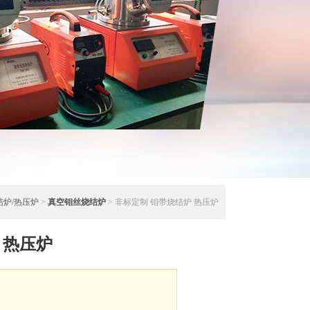
结炉/热压炉
>
真空钼丝烧结炉
> 非标定制 钼带烧结炉 热压炉
 热压炉