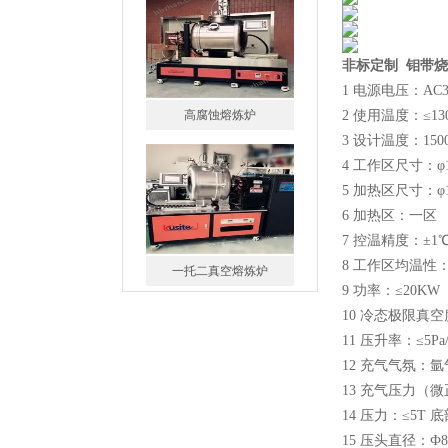
非标定制 钼带
1 电源电压：AC3
高腐蚀熔炼炉
2 使用温度：≤13
3 设计温度：150
4 工作区尺寸：φ1
5 加热区尺寸：φ1
6 加热区：一区
7 控温精度：±1
8 工作区均温性：
一托二真空熔炼炉
9 功率：≤20KW
10 冷态极限真空
11 压升率：≤5Pa/
12 充气气氛：
13 充气压力（微正
14 压力：≤5
微型真空熔炼炉
15 压头直径：Ф8