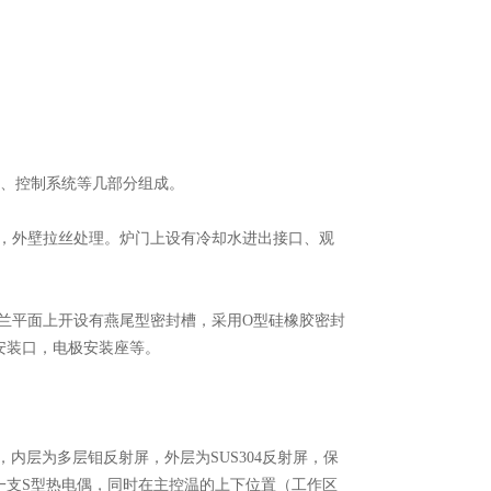
、控制系统等几部分组成。
光，外壁拉丝处理。炉门上设有冷却水进出接口、观
法兰平面上开设有燕尾型密封槽，采用O型硅橡胶密封
安装口，电极安装座等。
内层为多层钼反射屏，外层为SUS304反射屏，保
一支S型热电偶，同时在主控温的上下位置（工作区