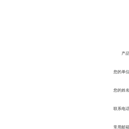
高频熔样机退火炉
产
您的单
您的姓
联系电
常用邮