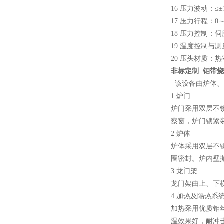
16 压力波动：≤±
17 压力行程：0
18 压力控制：
19 温度控制与
20 压头材质：
小型真空感应熔炼炉
非标定制 钼带
该设备由炉体、
1 炉门
炉门采用双层不
察窗，炉门锁紧
2 炉体
酷斯特科技真空碳管炉烧结
炉体采用双层不
圈密封。炉内壁
炉 高温烧结炉
3 龙门架
龙门架由上、下
4 加热及隔热系
加热采用优质钼
温效果好，耐冲
酷斯特科技真空感应熔炼炉