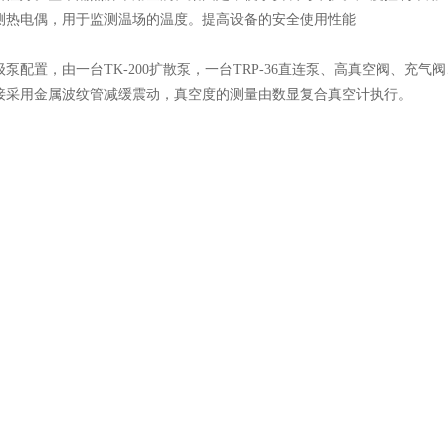
测热电偶，用于监测温场的温度。提高设备的安全使用性能
泵配置，由一台TK-200扩散泵，一台TRP-36直连泵、高真空阀、充
接采用金属波纹管减缓震动，真空度的测量由数显复合真空计执行。