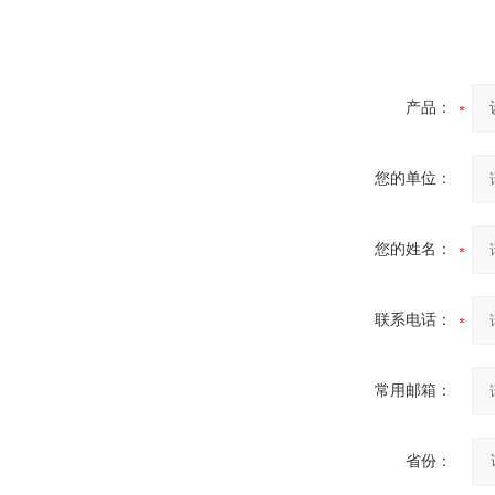
酷斯特科技非自耗真空电弧
产品：
炉
您的单位：
您的姓名：
真空蒸馏炉
联系电话：
常用邮箱：
高频熔样机退火炉
省份：