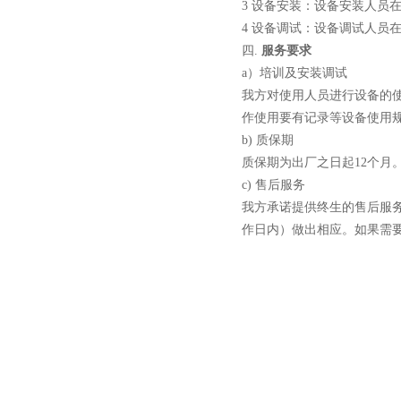
3 设备安装：设备安装人员
4 设备调试：设备调试人员
小型真空感应熔炼炉
四.
服务要求
a）培训及安装调试
我方对使用人员进行设备的
作使用要有记录等设备使用
b) 质保期
质保期为出厂之日起12个月
c) 售后服务
酷斯特科技真空碳管炉烧结
我方承诺提供终生的售后服
炉 高温烧结炉
作日内）做出相应。如果需
酷斯特科技真空感应熔炼炉