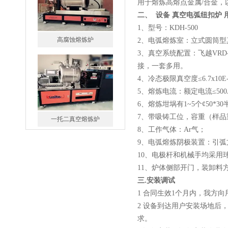
用于熔炼高熔点金属/合金
二、
设备 真空电弧纽扣炉
高腐蚀熔炼炉
1、型号：KDH-500
2、电弧熔炼室：立式圆筒型
3、真空系统配置：飞越VRD
接，一套多用。
4、冷态极限真空度≤6.7x10E-
5、熔炼电流：额定电流≤500
一托二真空熔炼炉
6、熔炼坩埚有1~5个¢50
7、带吸铸工位，容重（样品重
8、工作气体：Ar气；
9、电弧熔炼阴极装置：引弧
10、电极杆和机械手均采用
11、炉体侧部开门，装卸
微型真空熔炼炉
三.安装调试
1 合同生效1个月内，我方
2 设备到达用户安装场地后
求。