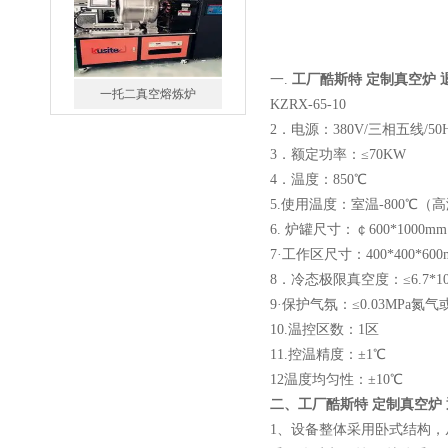
一.
工厂酷斯特 定制真空炉 
一托二真空熔炼炉
KZRX-65-10
2．电源：380V/三相五线/50
3．额定功率：≤70KW
4．温度：850℃
5.使用温度：室温-800℃
6. 炉罐尺寸：￠600*1000mm
微型真空熔炼炉
7·工作区尺寸：400*400*600
8．冷态极限真空度：≤6.7*10-
9·保护气氛：≤0.03MPa氮
10.温控区数：1区
11.控温精度：±1℃
12温度均匀性：±10℃
二、
工厂酷斯特 定制真空炉 
小型真空感应熔炼炉
1、设备整体采用卧式结构，