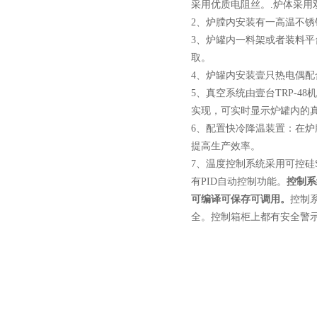
采用优质电阻丝。.炉体采
2、炉膛内安装有一高温不
3、炉罐内一料架或者装料
取。
4、炉罐内安装壹只热电偶
酷斯特科技真空碳管炉烧结
5、真空系统由壹台TRP-4
炉 高温烧结炉
实现，可实时显示炉罐内的
6、配置快冷降温装置：在
提高生产效率。
7、温度控制系统采用可控硅
有PID自动控制功能。
控制系
酷斯特科技真空感应熔炼炉
可编译可保存可调用。
控制
全。控制箱柜上都有安全警
酷斯特科技非自耗真空电弧