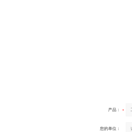
炉
真空蒸馏炉
高频熔样机退火炉
产品：
您的单位：