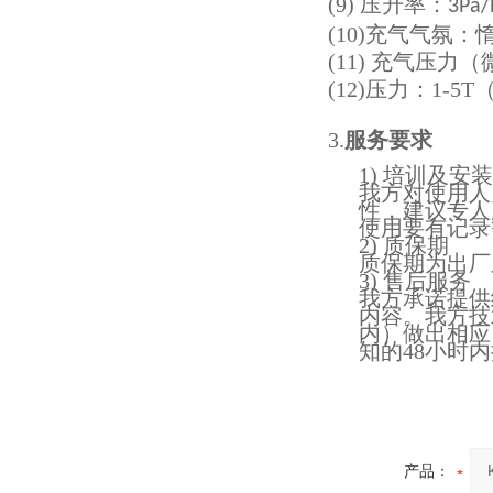
(9)
压升率：
3Pa/
微型真空熔炼炉
(10)充气气氛：
(11) 充气压力（
(12)压力：1
3.
服务要求
1) 培训及安
小型真空感应熔炼炉
我方对使用人
性，建议专人
使用要有记录
2) 质保期
质保期为出厂
3) 售后服务
我方承诺提供
内容。我方技
内）做出相应
知的48小时
酷斯特科技真空碳管炉烧结
炉 高温烧结炉
产品：