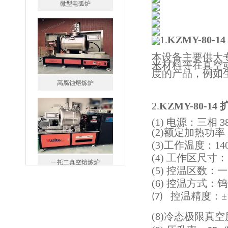
1.
KZMY-80-
本设备主要供大
米材料等在真空
度的产品，例如
高腐蚀熔炼炉
2.
KZMY-80-1
(1) 电源：三相 38
(2)
额定加热
功率
(3)工作温度：1
4
一托二真空熔炼炉
(4)
工作区尺寸：
(5) 控温区数：
(6) 控温方式：
控温精度：±
(7)
(8)冷态极限真