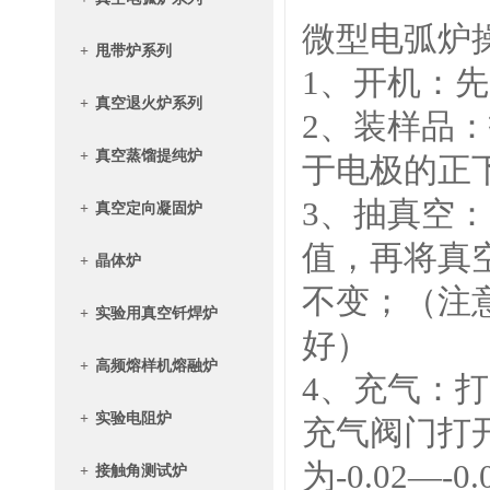
微型电弧炉
+
甩带炉系列
1、开机：
+
真空退火炉系列
2、装样品
+
真空蒸馏提纯炉
于电极的正
3、抽真空
+
真空定向凝固炉
值，再将真空
+
晶体炉
不变；（注
+
实验用真空钎焊炉
好）
+
高频熔样机熔融炉
4、充气：
+
实验电阻炉
充气阀门打
为-0.02—
+
接触角测试炉