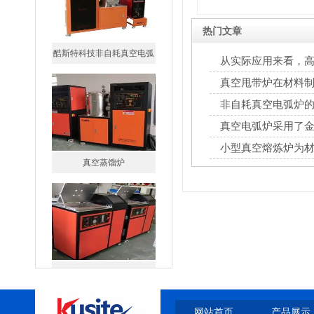
热门文章
酷斯特科技非自耗真空电弧
炉
从实际应用来看，
点?
真空甩带炉在材料
非自耗真空电弧炉
真空电弧炉采用了
真空蒸馏炉
小型真空熔炼炉为
高频熔样机退火炉
网站首页
产品展示