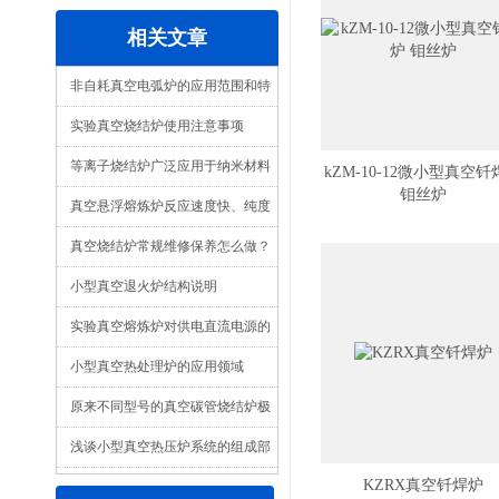
相关文章
非自耗真空电弧炉的应用范围和特
点
实验真空烧结炉使用注意事项
等离子烧结炉广泛应用于纳米材料
kZM-10-12微小型真空
钼丝炉
等行业领域
真空悬浮熔炼炉反应速度快、纯度
高
真空烧结炉常规维修保养怎么做？
小型真空退火炉结构说明
实验真空熔炼炉对供电直流电源的
要求
小型真空热处理炉的应用领域
原来不同型号的真空碳管烧结炉极
限真空不一样
浅谈小型真空热压炉系统的组成部
KZRX真空钎焊炉
分