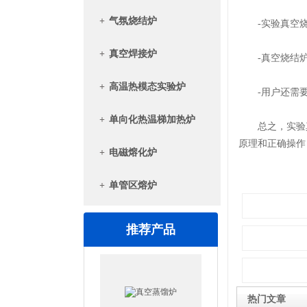
+
气氛烧结炉
-实验真空烧
+
真空焊接炉
-真空烧结炉
+
高温热模态实验炉
-用户还需要
+
单向化热温梯加热炉
总之，实验真
原理和正确操作
+
电磁熔化炉
+
单管区熔炉
推荐产品
真空蒸馏炉
热门文章