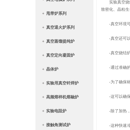
实验真空烧结
致密化、晶粒生
+
甩带炉系列
-真空环境可
+
真空退火炉系列
-真空还可以
+
真空蒸馏提纯炉
-真空烧结炉
+
真空定向凝固炉
-通过准确的
+
晶体炉
-为了确保材
+
实验用真空钎焊炉
-这可以确保
+
高频熔样机熔融炉
+
实验电阻炉
-除了加热，
+
接触角测试炉
-这种快速冷