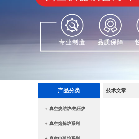
产品分类
技术文章
+
真空烧结炉/热压炉
+
真空熔炼炉系列
+
真空电弧炉系列