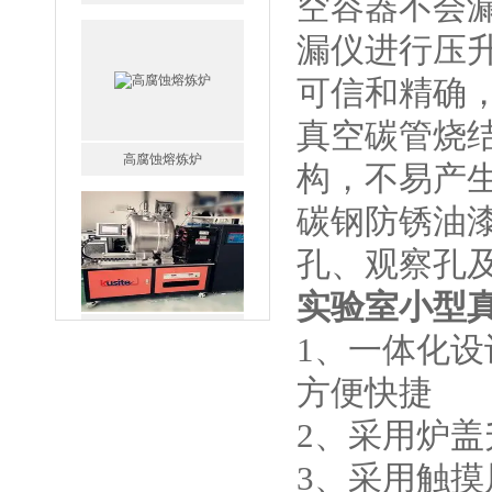
空容器不会
漏仪进行压
可信和精确
真空碳管烧
高腐蚀熔炼炉
构，不易产生
碳钢防锈油
孔、观察孔
实验室小型
一托二真空熔炼炉
1、一体化
方便快捷
2、采用炉
3、采用触摸
微型真空熔炼炉