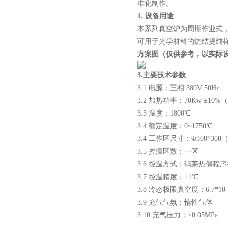
准化制作。
1.
设备用途
本系列真空炉为周期作业式
可用于光学材料的烧结提纯
方案图
（仅供参考，以实际
酷斯特科技真空碳管炉烧结
炉 高温烧结炉
3.
主要技术参数
3.1 电源：三相 380V 50Hz
3.2 加热功率：70Kw ±10%
3.3 温度：1800℃
3.4 额定温度：0~1750℃
酷斯特科技真空感应熔炼炉
3.4 工作区尺寸：Φ300*
3.5 控温区数：一区
3.6 控温方式：钨莱热偶程
3.7 控温精度：±1℃
3.8 冷态极限真空度：6.7*
3.9 充气气氛：惰性气体
3.10 充气压力：≤0.05MPa
酷斯特科技非自耗真空电弧