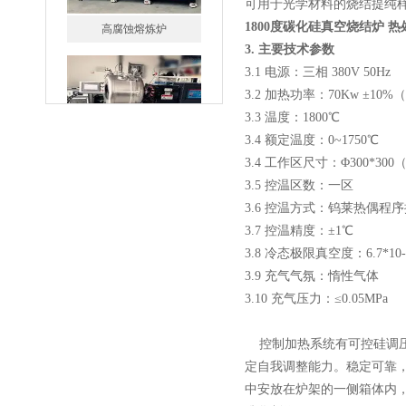
可用于光学材料的烧结提纯
1800度碳化硅真空烧结炉 
3.
主要技术参数
3.1 电源：三相 380V 50Hz
一托二真空熔炼炉
3.2 加热功率：70Kw ±10%
3.3 温度：1800℃
3.4 额定温度：0~1750℃
3.4 工作区尺寸：Φ300*
3.5 控温区数：一区
3.6 控温方式：钨莱热偶程
微型真空熔炼炉
3.7 控温精度：±1℃
3.8 冷态极限真空度：6.7*
3.9 充气气氛：惰性气体
3.10 充气压力：≤0.05MPa
控制加热系统有可控硅调
定自我调整能力。稳定可靠
小型真空感应熔炼炉
中安放在炉架的一侧箱体内