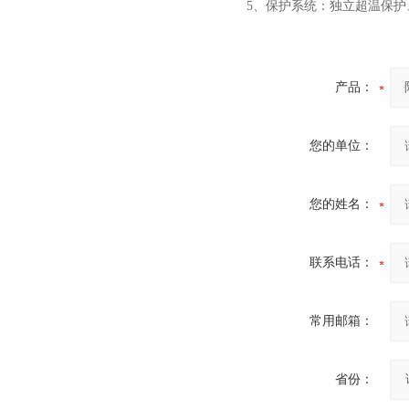
5、保护系统：独立超温保
小型真空感应熔炼炉
产品：
您的单位：
酷斯特科技真空碳管炉烧结
您的姓名：
炉 高温烧结炉
联系电话：
常用邮箱：
酷斯特科技真空感应熔炼炉
省份：