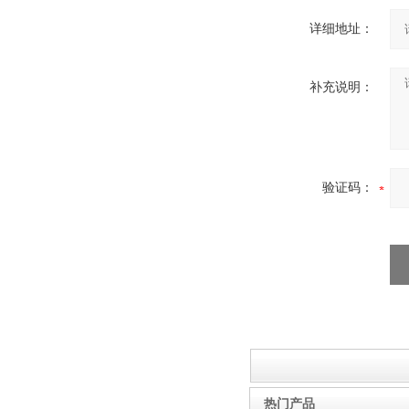
详细地址：
酷斯特科技非自耗真空电弧
炉
补充说明：
验证码：
真空蒸馏炉
热门产品