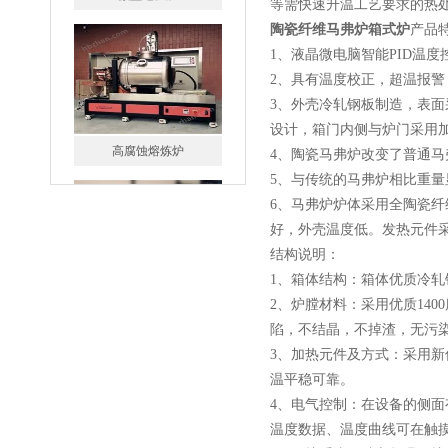
等需快速升温工艺要求的热
高腐蚀熔炼炉
陶瓷纤维马弗炉箱式炉
产品特
1、液晶微电脑智能PID温
2、具有温度校正，超温报
3、外壳冷轧钢板制造，表
设计，箱门内侧与炉门采用
4、陶瓷马弗炉改变了普通
一托二真空熔炼炉
5、与传统的马弗炉相比重
6、马弗炉炉体采用全陶瓷
好，外壳温度低。发热元件
结构说明：
1、箱体结构：箱体优质冷
2、炉膛材料：采用优质14
陷，不结晶，不掉渣，无污
微型真空熔炼炉
3、加热元件及方式：采用
温平稳可靠。
4、电气控制：在设备的侧
温度数据、温度曲线可在触