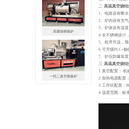
二·
高温真空烧结
1、电路设有断
2、炉内设有充
3、炉体设有温
一托二真空熔炼炉
4·全不锈钢设
5、程序升温，
6·可升级PLC
7、炉压防爆
三·
高温真空烧结
1·真空配置： 机械
微型真空熔炼炉
2·加热电源配置：
3·工作区配置：80*
4·温度范围：标准1
小型真空感应熔炼炉