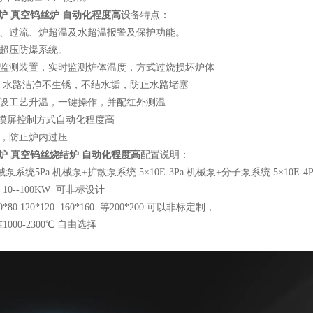
炉 真空钨丝炉 自动化程度高
设备特点：
水、过流、炉超温及水超温报警及保护功能。
气超压防爆系统。
度监测装置，实时监测炉体温度，方式过烧损坏炉体
计，水路洁净不生锈，不结水垢，防止水路堵塞
预设工艺升温，一键操作，并配红外测温
+触摸屏控制方式自动化程度高
装置，防止炉内过压
炉 真空钨丝烧结炉 自动化程度高
配置说明：
泵系统5Pa 机械泵+扩散泵系统 5×10E-3Pa 机械泵+分子泵系统 5×10E-4
10--100KW 可非标设计
80 120*120 160*160 等200*200 可以非标定制，
000-2300℃ 自由选择