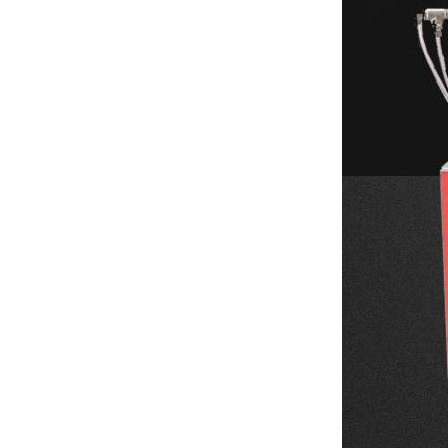
炉
真空蒸馏炉
高频熔样机退火炉