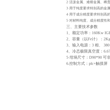
2·
活泼金属、难熔金属、稀
3·
用于纯度要求特别高的金
酷斯特科技非自耗真空电弧
4·
用于成分精度要求特别高
炉
5·
对材料纯度、成分精度性
三、
主要技术参数
1、
额定功率：160Kw I
2、
容量（以Fe计）：2K
3、
输入电源：3 相、 380 ±
真空蒸馏炉
4、
冷态极限真空度：6.67×1
5·坩埚尺寸：D90*90 
6.控制方式：plc+触摸屏
高频熔样机退火炉