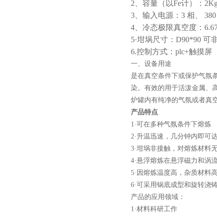
2、
容量（以Fe计）：2K
小型真空感应熔炼炉
3、
输入电源：3 相、 380 ±
4、
冷态极限真空度：6.67×1
5·坩埚尺寸：D90*90 
6.控制方式：plc+触摸屏
一、
设备用途
是在真空条件下或保护气氛
染。有效的用于活泼金属、
酷斯特科技真空碳管炉烧结
炉罐内有纯净的气氛或者真
炉 高温烧结炉
产品特点
1·
可在多种气氛条件下熔炼
2·
升温迅速，几分钟内即可
3·
坩埚非接触，对熔炼材料
4·悬浮熔炼在悬浮磁力和涡
酷斯特科技真空感应熔炼炉
5·因熔炼温度高，杂质材料
6·可采用
锅底成型和旋转浇
产品的应用领域：
1·
材料科研工作