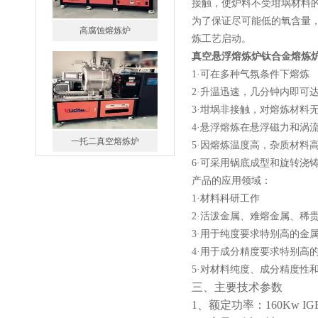
接触，使炉料不受坩埚材料
高腐蚀熔炼炉
为了保证尽可能低的氧含量
炼工艺启动。
真空悬浮熔炼炉钛合金熔炼
1·
可在多种气氛条件下熔炼
2·
升温迅速，几分钟内即可
3·
坩埚非接触，对熔炼材料
一托二真空熔炼炉
4·悬浮熔炼在悬浮磁力和涡
5·因熔炼温度高，杂质材料
6·可采用
锅底成型和旋转浇
产品的应用领域：
1·
材料科研工作
2·
活泼金属、难熔金属、稀
微型真空熔炼炉
3·
用于纯度要求特别高的金
4·
用于成分精度要求特别高
5·
对材料纯度、成分精度性
三、
主要技术参数
1、
额定功率：160Kw I