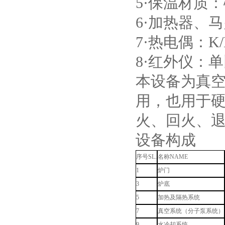
5·保温材质
6·加热器、马
7·热电偶：K/
8·红外仪：
酷斯特科技非自耗真空电弧
本设备为真
炉
用，也用于
火、回火、
设备构成
真空蒸馏炉
序号SL.
名称NAME
1
炉门
3
炉底
5
加热及隔热系统
7
真空系统（分子泵系统）
高频熔样机退火炉
9
水冷却系统