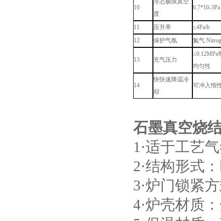
冷态极限真空
10
6.7*10-3Pa
度
11
压升率
≤4Pa/h
12
保护气氛
氮气 Nitrog
≤0.12
小型真空感应熔炼炉
13
充气压力
均匀性
快快速降温冷
14
可冲入惰
却
石墨真空烧
酷斯特科技真空碳管炉烧结
1·适于工艺气
炉 高温烧结炉
2·结构形式
3·炉门锁紧
4·炉壳材质
酷斯特科技真空感应熔炼炉