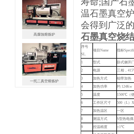
寿命;国产石
温石墨真空
会得到广泛
高腐蚀熔炼炉
石墨真空烧
序号
项目Name
指标Specific
SL.
1
型式
卧式侧开
2
电源
三相，415
一托二真空熔炼炉
3
加热方式
钼带加热
4
加热功率
约 124Kw
5
温度
1500℃（
6
工作区尺寸
500（L）
7
加热温区
一区
8
测温方式
S型热电偶
微型真空熔炼炉
9
控温精度
±1℃