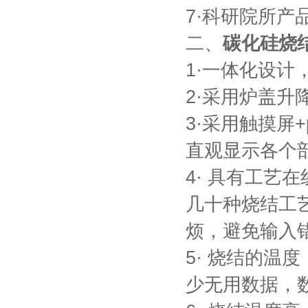
7·科研院所产
酷斯特科技真空碳管炉烧结
二、
碳化硅烧
炉 高温烧结炉
1·一体化设
2·采用炉盖
3·采用触摸屏
酷斯特科技真空感应熔炼炉
直观显示各个
4· 具有工
几十种烧结工
烦，避免输入
酷斯特科技非自耗真空电弧
5· 烧结的
炉
少无用数据，