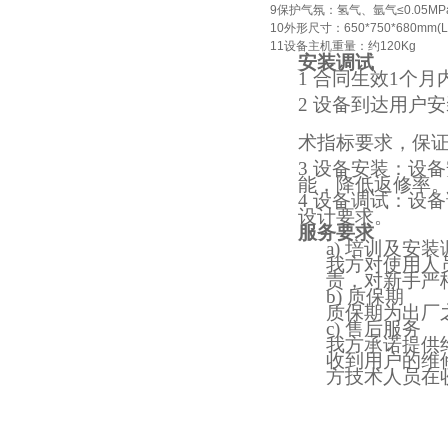
9保护气氛：氢气、氩气≤0.05MP
10外形尺寸：650*750*680mm(L
11设备主机重量：约120Kg
安装调试
1 合同生效1个
2 设备到达用户
术指标要求，保
3 设备安装：设
能，降低返修率
4 设备调试：设
设计要求。
服务要求
a)
培训及安装
我方对使用人
责，对新手严
b)
质保期
质保期为出厂
c)
售后服务
我方承诺提供
收到用户的维
方技术人员在