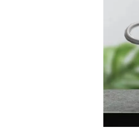
高频熔样机退火炉
微型电弧炉
高腐蚀熔炼炉