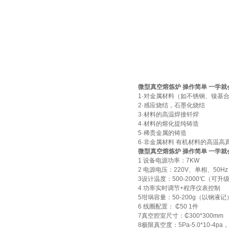
一托二真空熔炼炉
微型真空熔炼炉 操作简单 一学就
1·对金属材料（如不锈钢、镍基
微型真空熔炼炉
2·感应烧结，石墨化烧结
3·材料的高温焊接钎焊
4·材料的熔化提纯铸造
5·稀贵金属的铸造
6·非金属材料 有机材料的高温高
微型真空熔炼炉 操作简单 一学就
1 设备电源功率：7KW
2 电源电压：220V、单相、50Hz
3设计温度：500-2000℃（可升级
小型真空感应熔炼炉
4 功率实时调节+程序仪表控制
5坩埚容量：50-200g（以钢液记
6 线圈配置： ₵50 1件
7真空腔室尺寸：₵300*300mm
8极限真空度：5Pa-5.0*10-4pa