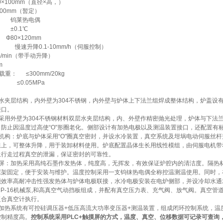
0×100mm（直径×高，）
500mm（暂定）
 钨莱热电偶
±0.1℃
80×120mm
 慢速升降0.1-10mm/h（伺服控制）
m/min（带手动升降）
m
载重： ≤300mm/20kg
 ≤0.05MPa
水夹层结构，内外壁为304不锈钢，内外壁与炉体上下法兰组焊成整体结构，炉盖设
接口。
采用外壁为304不锈钢材料双层水夹层结构，内、外壁作精密抛光处理，炉体与下法兰
防止因温度过高使“O"形圈老化。侧部设计有加热电极以及测温装置接口，还配置有标
机构：炉底与炉体采用“O"圈真空密封，并设水冷装置，真空系统及坩埚电动伺服丝
组上，可整体升降，用于装卸材料使用。炉底配置晶体生长用线性模组，由伺服电机带
止行走过程真空的泄漏，保证密封的可靠性。
热屏：加热采用高纯石墨作发热体，纯度高，无挥发，有效保证炉腔内的清洁度。隔热
框架固定，便于安装与维护。温度控制采用一支钨铼热电偶全称控温测温使用。同时，
能效率高耐冲击性强发热体与炉体电极联接，水冷电极安装在电炉侧部，并设冷却水通
RP-16机械泵,和高真空气动挡板组成，并配有真空压力表、充气阀、放气阀。真空
复合真空计执行。
加热系统有可控硅调压器+低压高流大功率变压器+测温装置，组成闭环控制系统，温
控制精度高。
控制系统采用PLC+触摸屏的方式，温度、真空、位移数据可记录可查