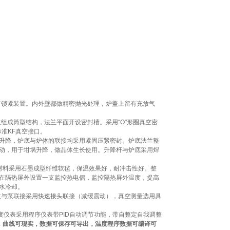
有锁紧装置。内外壁都做精密抛光处理，炉盖上留有充放气
组成筒型结构，法兰平面开设密封槽。采用“O"形圈真空密
准KF真空接口。
杆升降，炉底与炉体的联接均采用紧固压紧密封。炉底法兰整
动，用于坩埚升降，做晶体生长使用。升降杆与炉底采用焊
材料采用石墨成型纤维软毡，保温效果好，耐冲击性好。整
在隔热屏外设置一支监控热电偶，监控隔热屏外温度，提高
水冷却。
管道与泵联接采用快速接头联接（减缓震动），真空测量选用具
度仪表采用程序仪表带PID自动调节功能，带自整定自我调整
询，曲线可现实，数据可保存可导出，温度程序数据可编译可