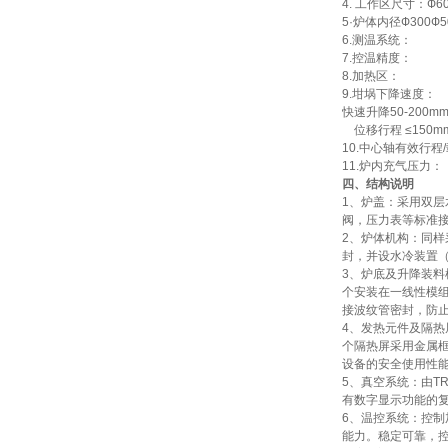
4. 工作区尺寸：Ф6
5·炉体内径Ф300Ф
高频熔样机退火炉
6.测温系统：
7.控温精度： 
8.加热区： Ф
9.坩埚下降速度：
快速升降50-200m
位移行程 ≤150m
10.中心轴有效行程/
11.炉内充气压力：
四
、结构说明
微型电弧炉
1、炉盖：采用双层
阀，压力表等标准
2、炉体机构：同样
封，并设水冷装置（
3、炉底及升降装料
个安装在一线性模
接波纹管密封，防
4、发热元件及隔
高腐蚀熔炼炉
个隔热屏采用金属
设备的安全使用性
5、真空系统：由T
有数字显示功能的
6、温控系统：控制
能力。稳定可靠，