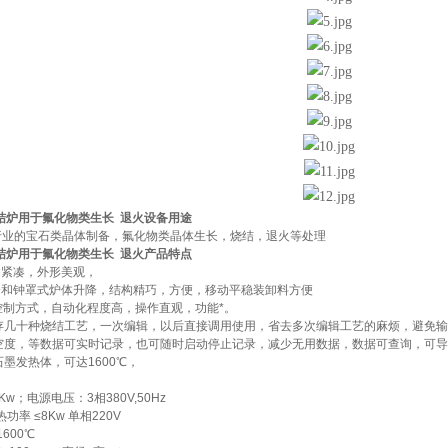
结炉用于氟化物类生长 退火
设备用途
业的宝石类晶体制备，氟化物类晶体生长，烧结，退火等处理
结炉用于氟化物类生长 退火
产品特点
构紧凑，外形美观，
降和钟罩式炉体升降，结构精巧，方便，移动平稳装卸料方便
lc控制方式，自动化程度高，操作直观，功能*。
预存几十种烧结工艺，一次编辑，以后直接调用使用，省去多次编辑工艺的麻烦，避免
真空度，等数据可实时记录，也可随时启动停止记录，减少无用数据，数据可查询，可
石墨发热体，可达1600℃，
Kw；电源电压：3相380V,50Hz
热功率 ≤8Kw 单相220V
600℃