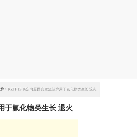
炼炉
> KZJT-15-16定向凝固真空烧结炉用于氟化物类生长 退火
用于氟化物类生长 退火