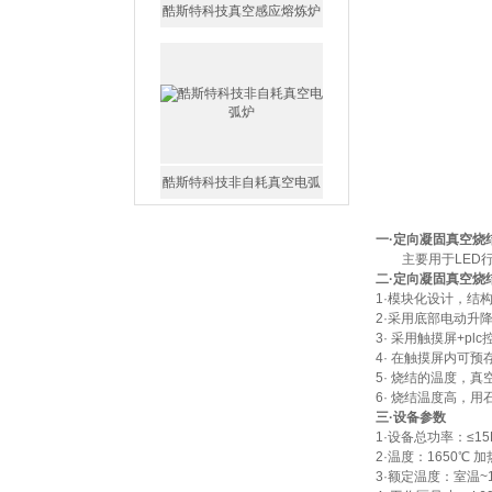
酷斯特科技真空感应熔炼炉
酷斯特科技非自耗真空电弧
炉
一
·定向凝固真空烧
主要用于LED行
二
·定向凝固真空烧
1·模块化设计，结
2·采用底部电动升
3· 采用触摸屏+p
真空蒸馏炉
4· 在触摸屏内可
5· 烧结的温度，
6· 烧结温度高，用
三
·
设备参数
1·设备总功率：≤15
2·温度：1650℃ 加
3·额定温度：室温~1