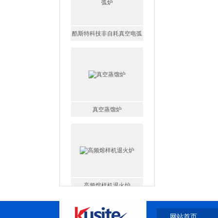
酷斯特科技非自耗真空电弧
炉
真空蒸馏炉
高频熔样机退火炉
网站首页