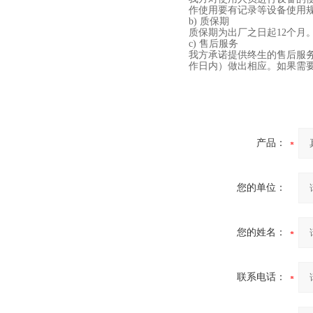
作使用要有记录等设备使用
b)
质保期
质保期为出厂之日起
12个月
真空蒸馏炉
c)
售后服务
我方承诺提供终生的售后服
作日内）做出相应。如果需
产品：
高频熔样机退火炉
您的单位：
您的姓名：
联系电话：