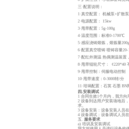
三·配置说明：
酷斯特科技真空碳管炉烧结
1·真空配置： 机械泵+扩散泵系
炉 高温烧结炉
2·电源配置： 15kw
3·甩带配置：5g-100g
4·温度范围：标准0-1700℃
5·感应浇铸熔炼，熔炼量200g-
6·配置真空喷铸 喷铸容量20-1
酷斯特科技真空感应熔炼炉
7·配红外测温 热偶测温装
8·甩带辊轮尺寸： ¢220*
9·甩带控制：伺服电动控制
10·甩带速度：0-3000转/分
11·坩埚配置：石英 石墨 
四.安装调试
1 合同生效1个月内，我方
酷斯特科技非自耗真空电弧
2 设备到达用户安装场地后
求。
炉
3 设备安装：设备安装人员
4 设备调试：设备调试人员
五.
服务要求
a)
培训及安装调试
我方对使用人员进行设备的