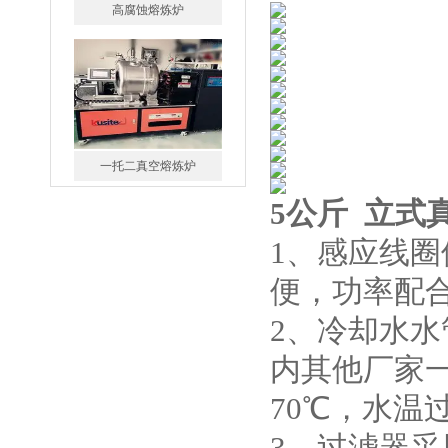
一托二真空熔炼炉
5公斤 立式
微型真空熔炼炉
1、感应线
便，功率配
2、冷却水水
内其他厂家
小型真空感应熔炼炉
70℃，水温
3、过滤器