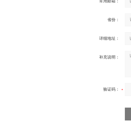
常用邮箱：
省份：
详细地址：
高频熔样机退火炉
补充说明：
微型电弧炉
验证码：