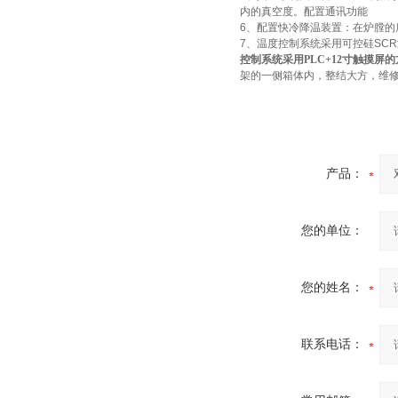
内的真空度。配置通讯功能
6、配置快冷降温装置：在炉膛
7、温度控制系统采用可控硅SC
控制系统采用
PLC+12寸触摸
架的一侧箱体内，整结大方，维
酷斯特科技真空感应熔炼炉
产品：
您的单位：
酷斯特科技非自耗真空电弧
炉
您的姓名：
联系电话：
真空蒸馏炉