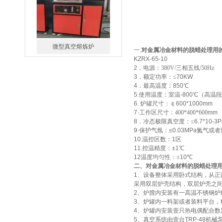
微型真空熔炼炉
一.
对金属冶金材料的脱蜡处理用
KZRX-65-10
2
．电源：
380V/三相五线/50Hz
3
．额定功率：
≤
70KW
4．最高温度：850℃
5.使用温度：室温-800℃（高
6. 炉罐尺寸：￠600*1000mm
7·工作区尺寸：
400*400*600
mm
8
．冷态极限真空度：
≤
6.7*10-3P
小型真空感应熔炼炉
9·保护气氛：≤0.03MPa氮气或
10.温控区数：1区
11.控温精度：±1℃
12温度均匀性
：
±
10℃
二、
对金属冶金材料的脱蜡处理
1、设备整体采用卧式结构，从正
采用双层炉壳结构，双层炉壳之
2、炉膛内安装有一高温不锈钢
酷斯特科技真空碳管炉烧结
3、炉罐内一料架或者装料平台
4、炉罐内安装壹只热电偶配合
炉 高温烧结炉
5、真空系统由壹台TRP-48机