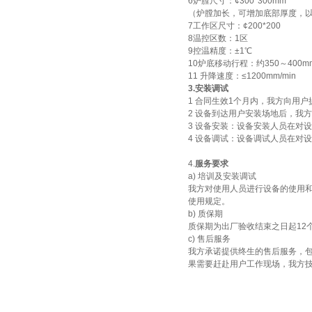
6炉膛尺寸：¢300*300mm
酷斯特科技真空碳管炉烧结
（炉膛加长，可增加底部厚度，
7工作区尺寸：¢200*200
炉 高温烧结炉
8温控区数：1区
9控温精度：±1℃
10炉底移动行程：约350～40
11 升降速度：≤1200mm/min
3.安装调试
1 合同生效1个月内，我方向用
2 设备到达用户安装场地后，我
酷斯特科技真空感应熔炼炉
3 设备安装：设备安装人员在对
4 设备调试：设备调试人员在对
4.
服务要求
a) 培训及安装调试
我方对使用人员进行设备的使用
使用规定。
b) 质保期
酷斯特科技非自耗真空电弧
质保期为出厂验收结束之日起12
c) 售后服务
炉
我方承诺提供终生的售后服务，
果需要赶赴用户工作现场，我方技