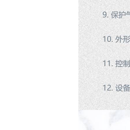
真空蒸馏炉
高频熔样机退火炉
微型电弧炉