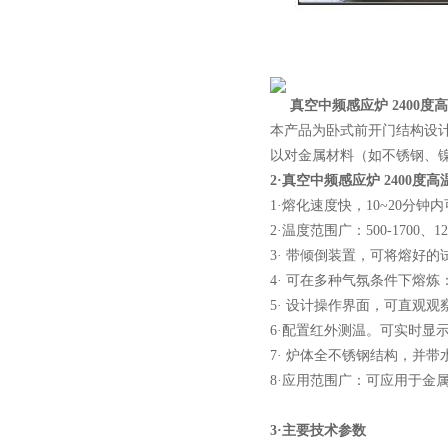
真空中频感应炉 2400度
本产品为卧式前开门结构设
以对金属材料（如不锈钢、
2·
真空中频感应炉 2400度高
1·熔化速度快，10~20分钟
2·温度范围广：500-1700、120
3· 带倾倒装置，可将熔好
4· 可在多种气氛条件下熔
5· 设计操作界面，可直观
6·配置红外测温。可实时显
7· 炉体全不锈钢结构，并
8·应用范围广：可应用于金
3·
主要技术参数