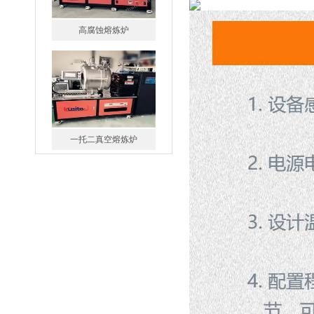
一托二真空熔炼炉
微型真空熔炼炉
小型真空感应熔炼炉