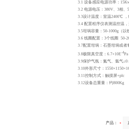
3.1 设备感应电源功率：15Kw 
3.2 电源电压：380V、3相、5
3.3设计温度：室温2400℃ 
3.4 配置程序仪表测温控
3.5坩埚容量：50-1000g
3.6 线圈配置：3个线圈 50-200g
3.7配置坩埚：石墨坩埚或
-4
3.8极限真空度：6.7×10E
Pa
3.9保护气氛：氮气、氩气≤0.0
3.10外形尺寸：1550×1150×1
3.11控制方式：触摸屏+plc
3.12设备总重量：约800Kg
产品：