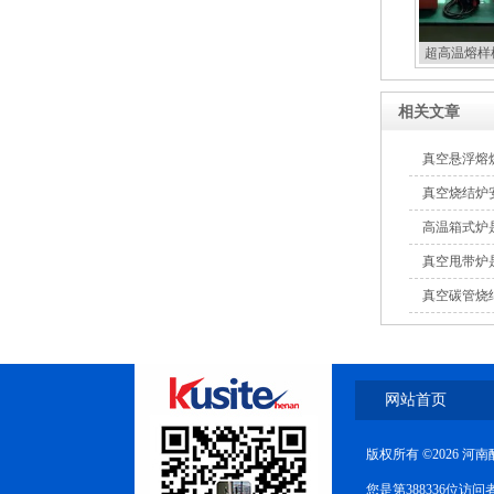
超高温熔样
相关文章
真空悬浮熔
真空烧结炉
高温箱式炉
真空甩带炉
真空碳管烧
网站首页
版权所有 ©2026 
您是第388336位访