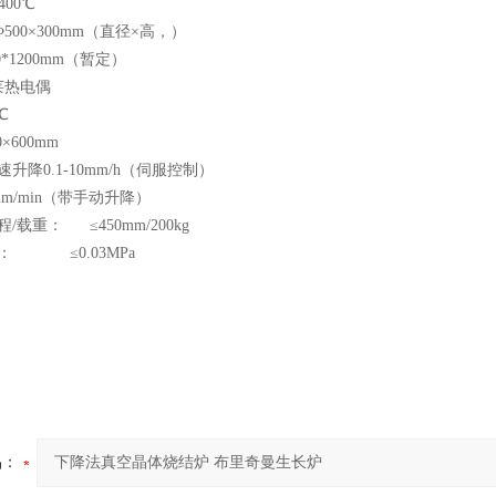
400℃
500×300mm（直径×高，）
0*1200mm（暂定）
莱热电偶
℃
×600mm
速升降0.1-10mm/h（伺服控制）
mm/min（带手动升降）
/载重： ≤450mm/200kg
力： ≤0.03MPa
品：