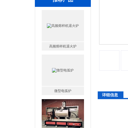
高频熔样机退火炉
微型电弧炉
详细信息
高腐蚀熔炼炉