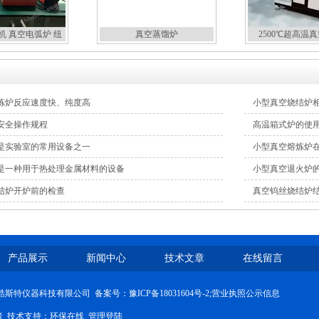
机 真空电弧炉 纽
真空蒸馏炉
2500℃超高温
扣炉
炼炉反应速度快、纯度高
小型真空烧结炉
安全操作规程
高温箱式炉的使
是实验室的常用设备之一
小型真空熔炼炉
是一种用于热处理金属材料的设备
小型真空退火炉
结炉开炉前的检查
真空钨丝烧结炉
产品展示
新闻中心
技术文章
在线留言
河南酷斯特仪器科技有限公司 备案号：
豫ICP备18031604号-2
;
营业执照公示信息
问者 技术支持：
环保在线
管理登陆