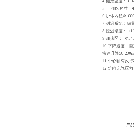
4·额定温度：0~1
5. 工作区尺寸：Ф
6·炉体内径Ф100
7·测温系统：钨
8·控温精度： ±1
酷斯特科技真空碳管炉烧结
9·加热区： Ф540
炉 高温烧结炉
10·下降速度：慢
快速升降50-200
11·中心轴有效行程
12·炉内充气压
酷斯特科技真空感应熔炼炉
产
酷斯特科技非自耗真空电弧