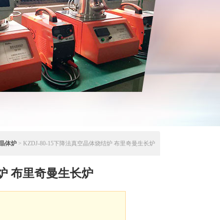
晶体炉
> KZDJ-80-15下降法真空晶体烧结炉 布里奇曼生长炉
炉 布里奇曼生长炉