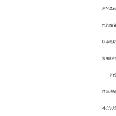
炉
您的单
您的姓
真空蒸馏炉
联系电
常用邮
省
详细地
补充说