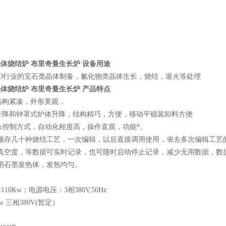
体烧结炉 布里奇曼生长炉
设备用途
行业的宝石类晶体制备，氟化物类晶体生长，烧结，退火等处理
体烧结炉 布里奇曼生长炉
产品特点
结构紧凑，外形美观，
动升降和钟罩式炉体升降，结构精巧，方便，移动平稳装卸料方便
+plc控制方式，自动化程度高，操作直观，功能*。
内可预存几十种烧结工艺，一次编辑，以后直接调用使用，省去多次编辑工
度，真空度，等数据可实时记录，也可随时启动停止记录，减少无用数据，数
，用石墨发热体，发热均匀。
110Kw；电源电压：3相380V,50Hz
w 三相380V(暂定）