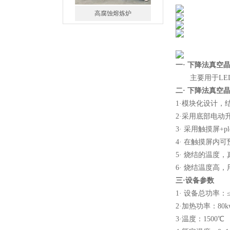
一托二真空熔炼炉
一
·
下降法真空晶
主要用于LED
二
·
下降法真空晶
1·模块化设计，
2·采用底部电
微型真空熔炼炉
3· 采用触摸屏
4· 在触摸屏
5· 烧结的温
6· 烧结温度高
三
·
设备参数
1· 设备总功率：≤
2·加热功率：80k
小型真空感应熔炼炉
3·温度：1500℃