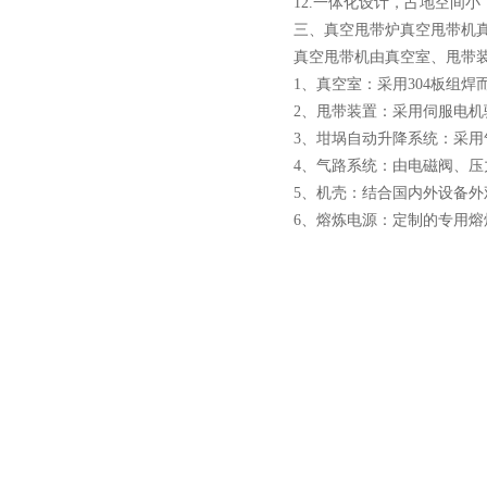
12.一体化设计，占地空间
三、真空甩带炉真空甩带机
真空甩带机由真空室、甩带
1、真空室：采用304板组
2、甩带装置：采用伺服电
酷斯特科技真空碳管炉烧结
3、坩埚自动升降系统：采
炉 高温烧结炉
4、气路系统：由电磁阀、
5、机壳：结合国内外设备
6、熔炼电源：定制的专用
酷斯特科技真空感应熔炼炉
酷斯特科技非自耗真空电弧