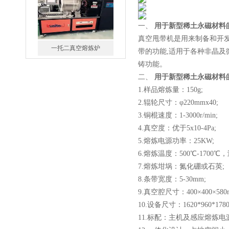
一、
用于新型稀土永磁材料
真空甩带机是用来制备和开
一托二真空熔炼炉
带的功能,适用于各种非晶及
铸功能。
二、
用于新型稀土永磁材料
1.样品熔炼量：150g;
2.辊轮尺寸：φ220mmx40;
3.铜棍速度：1-3000r/min;
微型真空熔炼炉
4.真空度：优于5x10-4Pa;
5.熔炼电源功率：25KW;
6.熔炼温度：500℃-1700
7.熔炼坩埚：氮化硼或石英;
8.条带宽度：5-30mm;
9.真空腔尺寸：400×400×580m
10.设备尺寸：1620*960*17
小型真空感应熔炼炉
11.标配：主机及感应熔炼电