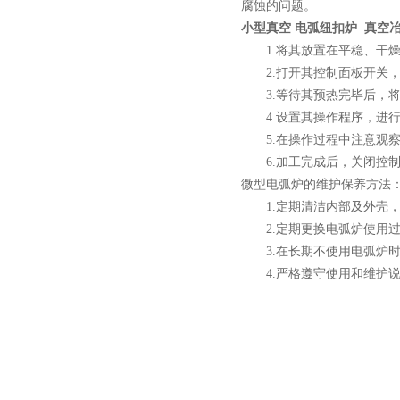
腐蚀的问题。
小型真空感应熔炼炉
小型真空 电弧纽扣炉 真空
1.将其放置在平稳、干燥
2.打开其控制面板开关，
3.等待其预热完毕后，将
4.设置其操作程序，进行
5.在操作过程中注意观察
酷斯特科技真空碳管炉烧结
6.加工完成后，关闭控制
炉 高温烧结炉
微型电弧炉的维护保养方法
1.定期清洁内部及外壳，
2.定期更换电弧炉使用过
3.在长期不使用电弧炉时
4.严格遵守使用和维护说
酷斯特科技真空感应熔炼炉