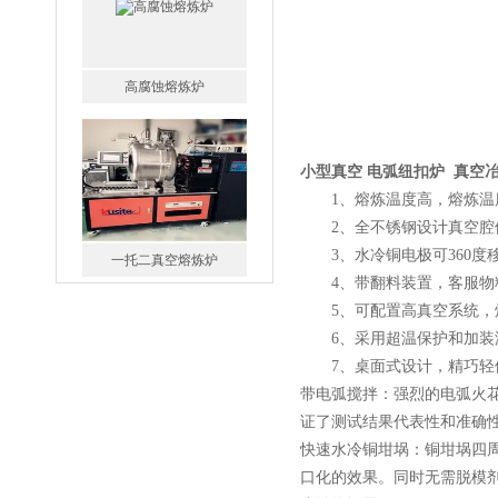
一托二真空熔炼炉
小型真空 电弧纽扣炉 真
1、熔炼温度高，熔炼温度可
2、全不锈钢设计真空腔体
3、水冷铜电极可360度
4、带翻料装置，客服物
5、可配置高真空系统，
微型真空熔炼炉
6、采用超温保护和加装
7、桌面式设计，精巧轻
带电弧搅拌：强烈的电弧火
证了测试结果代表性和准确
快速水冷铜坩埚：铜坩埚四
口化的效果。同时无需脱模