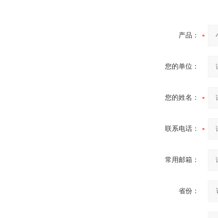
酷斯特科技非自耗真空电弧
炉
产品：
您的单位：
真空蒸馏炉
您的姓名：
联系电话：
常用邮箱：
高频熔样机退火炉
省份：