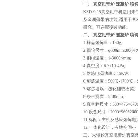
炉
一、
真空甩带炉 速凝炉 喷
KSD-0.15真空甩带机
及金属薄带的功能,适用于各
研究。可选配喷铸功能。
二、
真空甩带炉 速凝炉 喷
真空蒸馏炉
1.样品熔炼量：150g;
2.辊轮尺寸：φ300mmx80(带
3.铜棍速度：1-3000r/min;
4.真空度：6.7x10-4Pa;
5.熔炼电源功率：15KW;
6.熔炼温度：500℃-170
7.熔炼坩埚：氮化硼或石英;
高频熔样机退火炉
8.条带宽度：5-30mm;
9.真空腔尺寸：580×475×870m
10.设备尺寸：2000*960*20
11.标配：主机及感应熔炼电
12.一体化设计，占地空间
三、大辊轮真空甩带炉真空