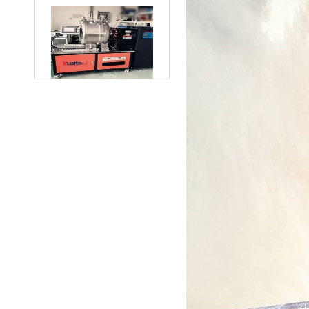
一托二真空熔炼炉
微型真空熔炼炉
小型真空感应熔炼炉