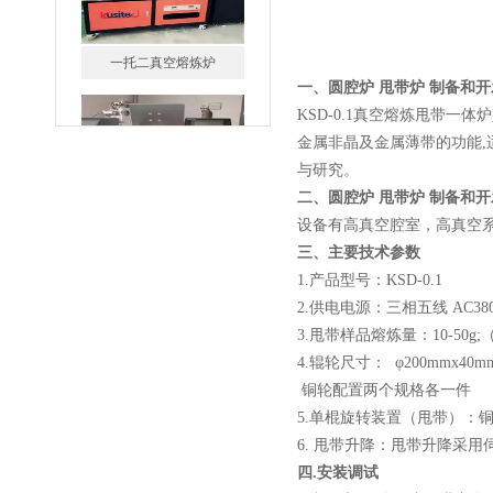
一、
圆腔炉 甩带炉 制备和
微型真空熔炼炉
KSD-0.1真空熔炼甩带
金属非晶及金属薄带的功能,
与研究。
二、
圆腔炉 甩带炉 制备和
设备有高真空腔室，高真空
三、
主要技术参数
小型真空感应熔炼炉
1.产品型号：KSD-0.1
2.供电电源：三相五线 AC380V
3.甩带样品熔炼量：10-50
4.辊轮尺寸： φ200mmx
铜轮配置两个规格各一件
5.单棍旋转装置（甩带）：铜棍
6. 甩带升降：甩带升降采
酷斯特科技真空碳管炉烧结
四.安装调试
炉 高温烧结炉