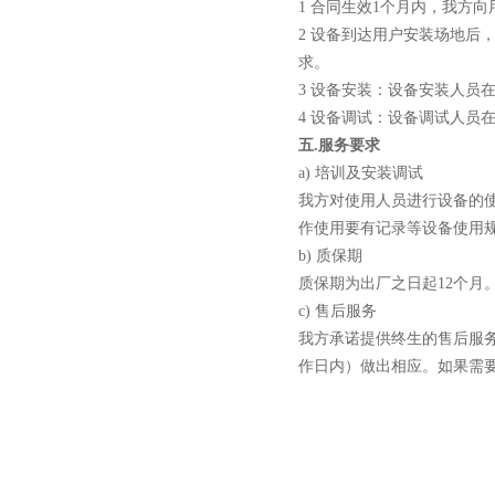
1 合同生效1个月内，我方
2 设备到达用户安装场地后
求。
3 设备安装：设备安装人员
4 设备调试：设备调试人员
酷斯特科技真空感应熔炼炉
五.
服务要求
a) 培训及安装调试
我方对使用人员进行设备的
作使用要有记录等设备使用
b) 质保期
质保期为出厂之日起12个月
酷斯特科技非自耗真空电弧
c) 售后服务
炉
我方承诺提供终生的售后服
作日内）做出相应。如果需
真空蒸馏炉