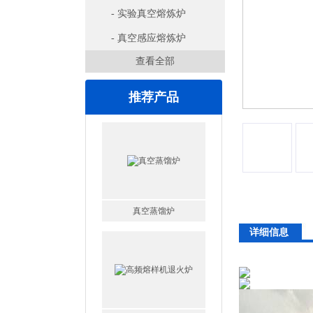
- 实验真空熔炼炉
- 真空感应熔炼炉
查看全部
推荐产品
真空蒸馏炉
高频熔样机退火炉
详细信息