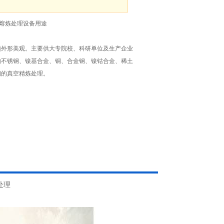
料的熔炼处理设备用途
颖外形美观。主要供大专院校、科研单位及生产企业
如不锈钢、镍基合金、铜、合金钢、镍钴合金、稀土
钢的真空精炼处理。