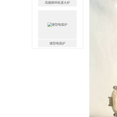
微型电弧炉
高腐蚀熔炼炉
一托二真空熔炼炉