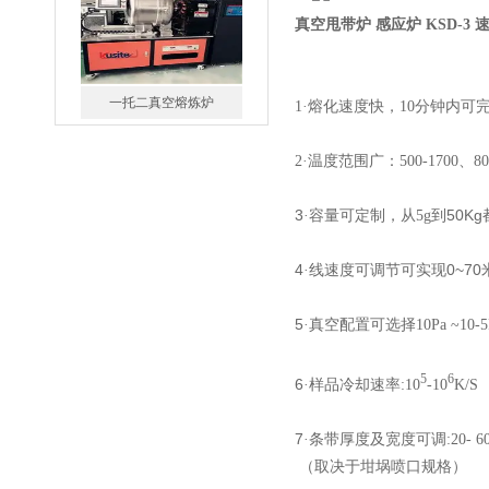
真空甩带炉 感应炉 KSD-3 
1
·
熔化速度快，
10分钟内可
2·温度范围广：500-1700、800-
微型真空熔炼炉
3
50Kg
·
容量
可定制，
从
5g
到
4
0~70
·线速度可调节可实现
5
·真空配置可选择
10Pa ~10-5
小型真空感应熔炼炉
5
6
6
·
样品冷却速率
:10
-10
K/S
7
·
条带厚度
及宽度可调
:20- 6
（取决于坩埚喷口规格）