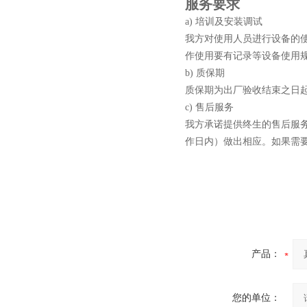
服务要求
a)
培训及安装调试
真空蒸馏炉
我方对使用人员进行设备的
作使用要有记录等设备使用
b)
质保期
质保期为出厂
验收结束
之日
c)
售后服务
我方承诺提供终生的售后服
高频熔样机退火炉
作日内）做出相应。如果需
产品：
您的单位：