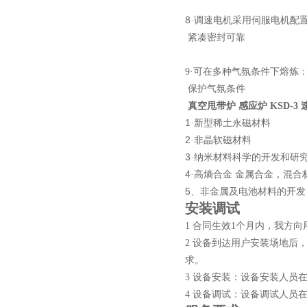
酷斯特科技真空碳管炉烧结
8
·
调速电机
采用伺服电机配
炉 高温烧结炉
紧凑密封可靠
9·可在多种气氛条件下熔炼
保护气氛条件
真空甩带炉 感应炉 KSD-3 
酷斯特科技真空感应熔炼炉
1
·
新型稀土永磁材料
2
·
非晶软磁材料
3
·
纳米材料科学的开发和研
4
·
高熵合金
金属合金，混合
5
、非金属及
电池材料的开发
安装调试
酷斯特科技非自耗真空电弧
1 合同生效1个月内，我方
2 设备到达用户安装场地后
炉
求。
3 设备安装：设备安装人员
4 设备调试：设备调试人员