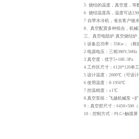
5· 烧结的温度，真空度，
6· 烧结温度高，温度可达23
7·自带水冷机，省去客户做
酷斯特科技真空碳管炉烧结
8、真空配置多种组合，机械泵
炉 高温烧结炉
三、真空电阻炉 真空烧结炉
1.设备总功率：35Kw；（
2.电源电压：三相380V,50Hz
3.真空度：优于5×10E-3Pa
4.工作区尺寸：¢120*120
酷斯特科技真空感应熔炼炉
5.设计温度：2000℃（可
6.使用温度：0-1950℃
7.控温精度：±1℃
8.真空泵组：飞越机械泵 +
9：真空腔尺寸：¢450×50
10：控制方式：PLC+触摸屏
酷斯特科技非自耗真空电弧
炉