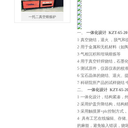
一托二真空熔炼炉
一、
一体化设计 KZT-65-
1·真空烧结，退火 ，脱气
2·用于金属和无机材料（如
3·气相沉积和坩埚熔炼等
4·用于真空钎焊烧结，石墨
微型真空熔炼炉
5·测试原件，仪器仪表的校
6·宝石晶体的烧结、退火、
7·科研院所产品的试样烧结 
二、
一体化设计 KZT-65-
1·一体化设计，结构紧凑，
2·采用炉盖升降结构，结构
小型真空感应熔炼炉
3·采用触摸屏+plc控制
4· 具有工艺在线编辑、存
的麻烦，避免输入错误，烧