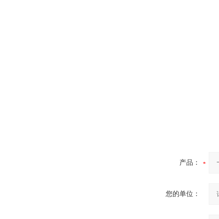
真空蒸馏炉
高频熔样机退火炉
产品：
您的单位：