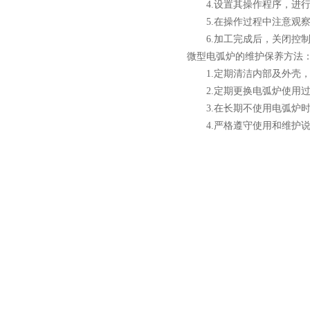
4.设置其操作程序，进行
5.在操作过程中注意观察
6.加工完成后，关闭控制
微型电弧炉的维护保养方法
小型真空感应熔炼炉
1.定期清洁内部及外壳，
2.定期更换电弧炉使用过
3.在长期不使用电弧炉时
4.严格遵守使用和维护说
酷斯特科技真空碳管炉烧结
炉 高温烧结炉
酷斯特科技真空感应熔炼炉