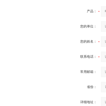
产品：
您的单位：
酷斯特科技非自耗真空电弧
炉
您的姓名：
联系电话：
真空蒸馏炉
常用邮箱：
省份：
高频熔样机退火炉
详细地址：