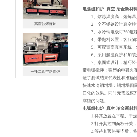
电弧纽扣炉 真空 冶金新材
1、熔炼温度高，熔炼温度可
高腐蚀熔炼炉
2、全不锈钢设计真空腔体
3、水冷铜电极可360度
4、带翻料装置，客服物
5、可配置高真空系统，
6、采用超温保护和加装
7、桌面式设计，精巧轻
带电弧搅拌：强烈的电弧火
一托二真空熔炼炉
证了测试结果代表性和准确
快速水冷铜坩埚：铜坩埚四
口化的效果。同时无需脱模
腐蚀的问题。
电弧纽扣炉 真空 冶金新材
1.将其放置在平稳、干燥
微型真空熔炼炉
2.打开其控制面板开关，
3.等待其预热完毕后，将