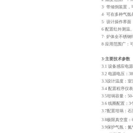
3· 带倾倒装
酷斯特科技真空感应熔炼炉
4· 可在多种气
5· 设计操作
6·配置红外测温
7· 炉体全不锈
8·应用范围广
3·
主要技术参数
酷斯特科技非自耗真空电弧
3.1 设备感应电源
炉
3.2 电源电压：38
3.3设计温度：室
3.4 配置程序
3.5坩埚容量：5
3.6 线圈配置：3个线
真空蒸馏炉
3.7配置坩埚：
3.8极限真空度：6.
3.9保护气氛：氮气