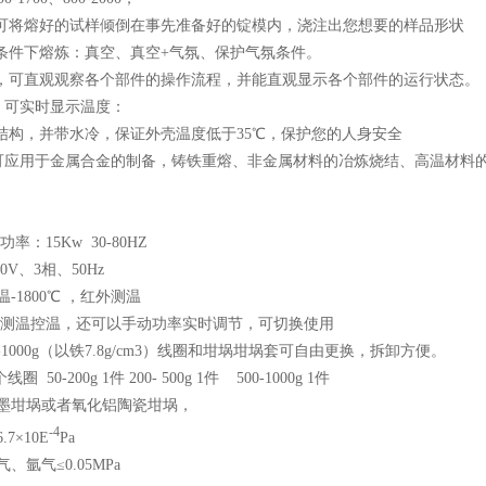
置，可将熔好的试样倾倒在事先准备好的锭模内，浇注出您想要的样品形状
氛条件下熔炼：真空、真空+气氛、保护气氛条件。
界面，可直观观察各个部件的操作流程，并能直观显示各个部件的运行状态。
。可实时显示温度：
钢结构，并带水冷，保证外壳温度低于35℃，保护您的人身安全
：可应用于金属合金的制备，铸铁重熔、非金属材料的冶炼烧结、高温材料
功率：15Kw 30-80HZ
0V、3相、50Hz
温-1800℃ ，红外测温
仪表测温控温，还可以手动功率实时调节，可切换使用
0-1000g（以铁7.8g/cm3）线圈和坩埚坩埚套可自由更换，拆卸方便。
圈 50-200g 1件 200- 500g 1件 500-1000g 1件
石墨坩埚或者氧化铝陶瓷坩埚，
-4
7×10E
Pa
、氩气≤0.05MPa