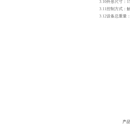
3.10外形尺寸：155
3.11控制方式：触
3.12设备总重量：
高频熔样机退火炉
微型电弧炉
产