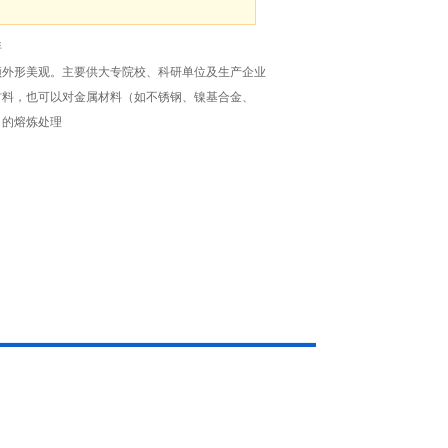
拌
颖外形美观。主要供大专院校、科研单位及生产企业
材料，也可以对金属材料（如不锈钢、镍基合金、
）的熔炼处理