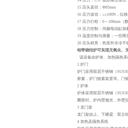
14 压力：≤5T 底部液压
微型真空熔炼炉
15 压头直径：Ф85mm
16 压力波动：≤±100N，位移精
17 压力行程：0～100mm（
18 压力控制：伺服电动缸加
19 温度控制与测量：一控
20 压头材质：热室外水冷
小型真空感应熔炼炉
钼带烧结炉可实现无氧化、
该设备由炉体、加热隔热系
1 炉门
炉门采用双层不锈钢（SUS
察窗，炉门锁紧装置等。门
2 炉体
酷斯特科技真空碳管炉烧结
炉体采用双层不锈钢（SUS
圈密封。炉内壁抛光，外壁
炉 高温烧结炉
3 龙门架
龙门架由上、下横梁、双立
4 加热及隔热系统