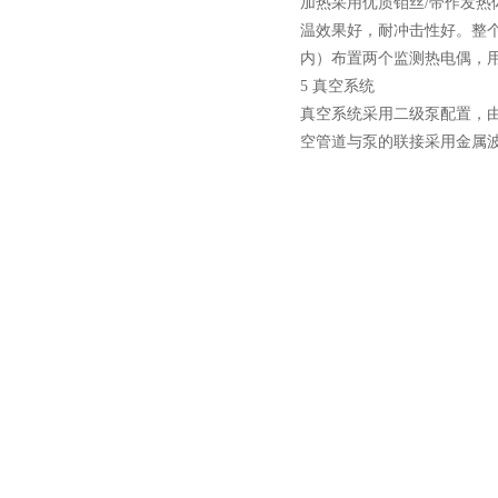
加热采用优质钼丝/带作发热
温效果好，耐冲击性好。整
酷斯特科技真空感应熔炼炉
内）布置两个监测热电偶，
5 真空系统
真空系统采用二级泵配置，由
空管道与泵的联接采用金属
酷斯特科技非自耗真空电弧
炉
真空蒸馏炉