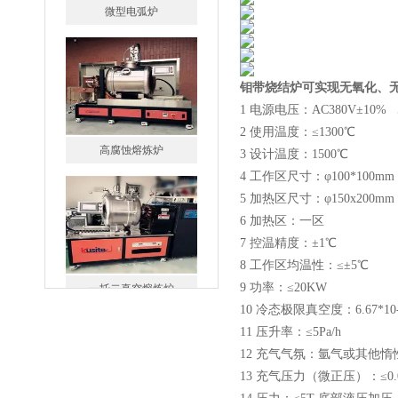
钼带烧结炉可实现无氧化、
1 电源电压：AC380V±10%
高腐蚀熔炼炉
2 使用温度：≤1300℃
3 设计温度：1500℃
4 工作区尺寸：φ100*100mm
5 加热区尺寸：φ150x200mm
6 加热区：一区
7 控温精度：±1℃
8 工作区均温性：≤±5℃
一托二真空熔炼炉
9 功率：≤20KW
10 冷态极限真空度：6.67*
11 压升率：≤5Pa/h
12 充气气氛：氩气或其他惰
13 充气压力（微正压）：≤0.0