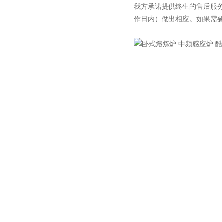
我方承诺提供终生的售后服
作日内）做出相应。如果需
微型电弧炉
高腐蚀熔炼炉
一托二真空熔炼炉