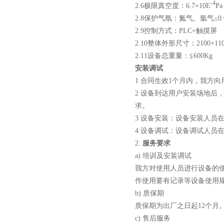
-
4
2.6极限真空度：6.7×10E
P
2.8保护气氛：氮气、氩气≤0.0
酷斯特科技非自耗真空电弧
2.9控制方式：PLC+触摸屏
2.10整体外形尺寸：2100×110
炉
2.11设备总重量：≦600Kg
安装调试
1 合同生效1个月内，我方
2 设备到达用户安装场地后
求。
真空蒸馏炉
3 设备安装：设备安装人员
4 设备调试：设备调试人员
2.
服务要求
a) 培训及安装调试
我方对使用人员进行设备的
作使用要有记录等设备使用
高频熔样机退火炉
b) 质保期
质保期为出厂之日起12个月
c) 售后服务